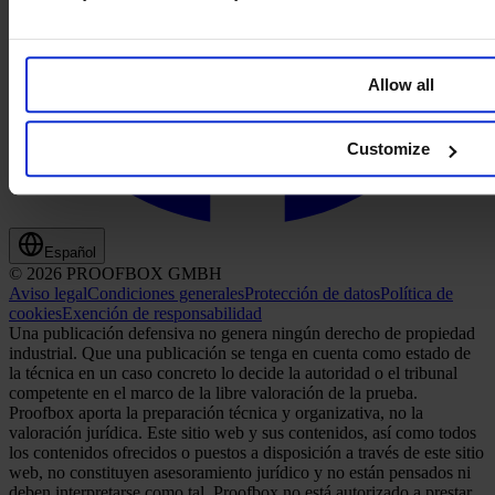
Allow all
Customize
Español
© 2026 PROOFBOX GMBH
Aviso legal
Condiciones generales
Protección de datos
Política de
cookies
Exención de responsabilidad
Una publicación defensiva no genera ningún derecho de propiedad
industrial. Que una publicación se tenga en cuenta como estado de
la técnica en un caso concreto lo decide la autoridad o el tribunal
competente en el marco de la libre valoración de la prueba.
Proofbox aporta la preparación técnica y organizativa, no la
valoración jurídica. Este sitio web y sus contenidos, así como todos
los contenidos ofrecidos o puestos a disposición a través de este sitio
web, no constituyen asesoramiento jurídico y no están pensados ni
deben interpretarse como tal. Proofbox no está autorizado a prestar