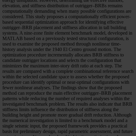
energy dissipation. However, determining the effective number,
elevation, and stiffness distribution of outrigger–BRBs remains
computationally demanding when many possible configurations are
considered. This study proposes a computationally efficient power-
based sequential optimization approach for identifying effective
outrigger–BRB placement and stiffness allocation in tall building
systems. A nine-zone finite element benchmark model, developed in
MATLAB based on a previously tested structural configuration, is
used to examine the proposed method through nonlinear time-
history analysis under the 1940 El Centro ground motion. The
optimization procedure incrementally allocates BRB stiffness to
candidate outrigger locations and selects the configuration that
minimizes the maximum inter-story drift ratio at each step. The
results are compared with a complete combinational reference search
within the selected candidate space to assess whether the proposed
procedure can identify optimal or near-optimal configurations with
fewer nonlinear analyses. The findings show that the proposed
method can reproduce the main effective outrigger–BRB placement
patterns while reducing the number of required analyses within the
investigated benchmark problem. The results also indicate that BRB
stiffness limits influence the distribution of stiffness along the
building height and promote more gradual drift reduction. Although
the numerical investigation is limited to a benchmark model and a
single seismic input, the proposed framework provides a practical
basis for preliminary design, rapid parametric assessment, and future