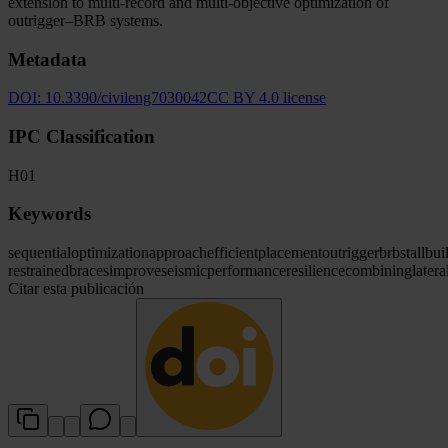
extension to multi-record and multi-objective optimization of
outrigger–BRB systems.
Metadata
DOI:
10.3390/civileng7030042
CC BY 4.0 license
IPC Classification
H01
Keywords
sequential
optimization
approach
efficient
placement
outrigger
brbs
tall
bui
restrained
braces
improve
seismic
performance
resilience
combining
latera
Citar esta publicación