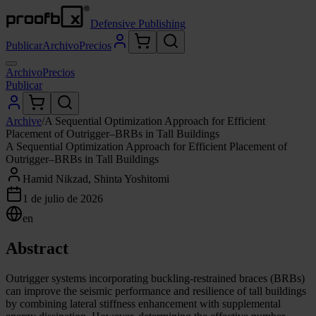
Defensive Publishing
Publicar
Archivo
Precios
Archivo
Precios
Publicar
Archive
/
A Sequential Optimization Approach for Efficient
Placement of Outrigger–BRBs in Tall Buildings
A Sequential Optimization Approach for Efficient Placement of
Outrigger–BRBs in Tall Buildings
Hamid Nikzad, Shinta Yoshitomi
1 de julio de 2026
en
Abstract
Outrigger systems incorporating buckling-restrained braces (BRBs)
can improve the seismic performance and resilience of tall buildings
by combining lateral stiffness enhancement with supplemental