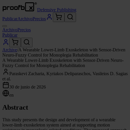
Defensive Publishing
Publicar
Archivo
Precios
Archivo
Precios
Publicar
Archive
/
A Wearable Lower-Limb Exoskeleton with Sensor-Driven
Neuro-Fuzzy Control for Monoplegia Rehabilitation
A Wearable Lower-Limb Exoskeleton with Sensor-Driven Neuro-
Fuzzy Control for Monoplegia Rehabilitation
Paraskevi Zacharia, Kyriakos Deliparaschos, Vasileios D. Sagias
et al.
30 de junio de 2026
en
Abstract
This study presents the design and development of a wearable
lower-limb exoskeleton system aimed at supporting motion