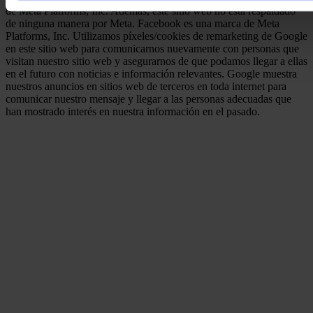
de Meta Platforms, Inc. Además, este sitio web no está respaldado
de ninguna manera por Meta. Facebook es una marca de Meta
Platforms, Inc. Utilizamos píxeles/cookies de remarketing de Google
en este sitio web para comunicarnos nuevamente con personas que
visitan nuestro sitio web y asegurarnos de que podamos llegar a ellas
en el futuro con noticias e información relevantes. Google muestra
nuestros anuncios en sitios web de terceros en toda internet para
comunicar nuestro mensaje y llegar a las personas adecuadas que
han mostrado interés en nuestra información en el pasado.