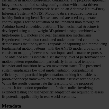
assistance in monoplegia-related conditions. The proposed approach
integrates a simplified sensing configuration with a data-driven
neuro-fuzzy control framework based on an Adaptive Neuro-Fuzzy
Inference System (ANFIS). Motion data are acquired from the
healthy limb using bend flex sensors and are used to generate
control signals for the actuation of the impaired limb through an
Arduino-based embedded platform. The mechanical structure is
developed using a lightweight 3D-printed design combined with
high-torque DC motors and gear transmission mechanisms.
Experimental evaluation conducted under controlled conditions
demonstrates that the system is capable of capturing and reproducing
fundamental motion patterns, with the ANFIS model providing a
consistent mapping between sensor inputs and actuator responses.
The obtained results indicate a satisfactory level of performance for
motion pattern reproduction, particularly in terms of temporal
behavior and transition between movement states. The presented
system emphasizes low-cost implementation, computational
efficiency, and practical implementation, making it suitable as a
proof-of-concept framework for wearable assistive technologies.
While the results demonstrate the feasibility of the proposed
approach for motion reproduction, further studies involving
extended testing and user-specific adaptation are required to assess
its potential applicability in real-world scenarios.
Metadata