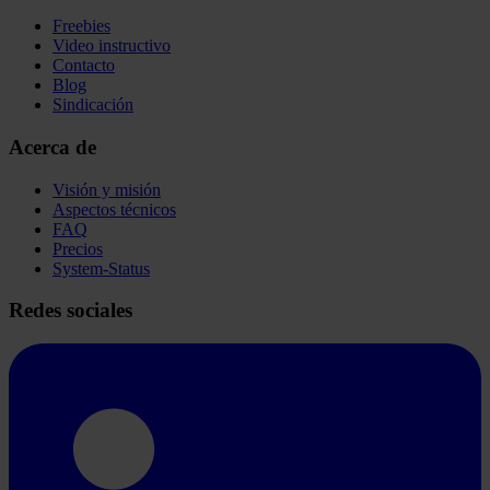
Freebies
Video instructivo
Contacto
Blog
Sindicación
Acerca de
Visión y misión
Aspectos técnicos
FAQ
Precios
System-Status
Redes sociales