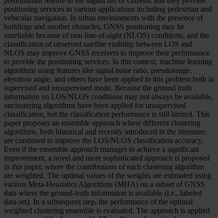
predominant feature in the digital life of citizens, and they provide
positioning services in various applications including pedestrian and
vehicular navigation. In urban environments with the presence of
buildings and another obstacles, GNSS positioning may be
unreliable because of non-line-of-sight (NLOS) conditions, and the
classification of observed satellite visibility between LOS and
NLOS may improve GNSS receivers to improve their performance
to provide the positioning services. In this context, machine learning
algorithms using features like signal noise ratio, pseudorange,
elevation angle, and others have been applied to this problem both in
supervised and unsupervised mode. Because the ground truth
information on LOS/NLOS conditions may not always be available,
unclustering algorithms have been applied for unsupervised
classification, but the classification performance is still limited. This
paper proposes an ensemble approach where different clustering
algorithms, both historical and recently introduced in the literature,
are combined to improve the LOS/NLOS classification accuracy.
Even if the ensemble approach manages to achieve a significant
improvement, a novel and more sophisticated approach is proposed
in this paper, where the contributions of each clustering algorithm
are weighted. The optimal values of the weights are estimated using
various Meta-Heuristics Algorithms (MHA) on a subset of GNSS
data where the ground-truth information is available (i.e., labeled
data set). In a subsequent step, the performance of the optimal
weighted clustering ensemble is evaluated. The approach is applied