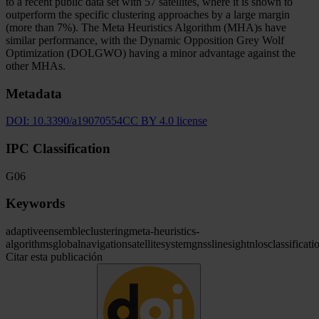
to a recent public data set with 57 satellites, where it is shown to
outperform the specific clustering approaches by a large margin
(more than 7%). The Meta Heuristics Algorithm (MHA)s have
similar performance, with the Dynamic Opposition Grey Wolf
Optimization (DOLGWO) having a minor advantage against the
other MHAs.
Metadata
DOI:
10.3390/a19070554
CC BY 4.0 license
IPC Classification
G06
Keywords
adaptive
ensemble
clustering
meta-heuristics-
algorithms
global
navigation
satellite
system
gnss
line
sight
nlos
classificati
Citar esta publicación