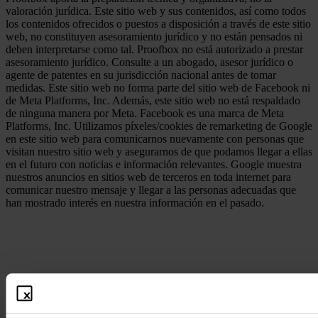
valoración jurídica. Este sitio web y sus contenidos, así como todos
los contenidos ofrecidos o puestos a disposición a través de este sitio
web, no constituyen asesoramiento jurídico y no están pensados ni
deben interpretarse como tal. Proofbox no está autorizado a prestar
asesoramiento jurídico. Consulte a un abogado, asesor jurídico o
agente de patentes en su jurisdicción nacional antes de tomar
medidas. Este sitio web no forma parte del sitio web de Facebook ni
de Meta Platforms, Inc. Además, este sitio web no está respaldado
de ninguna manera por Meta. Facebook es una marca de Meta
Platforms, Inc. Utilizamos píxeles/cookies de remarketing de Google
en este sitio web para comunicarnos nuevamente con personas que
visitan nuestro sitio web y asegurarnos de que podamos llegar a ellas
en el futuro con noticias e información relevantes. Google muestra
nuestros anuncios en sitios web de terceros en toda internet para
comunicar nuestro mensaje y llegar a las personas adecuadas que
han mostrado interés en nuestra información en el pasado.