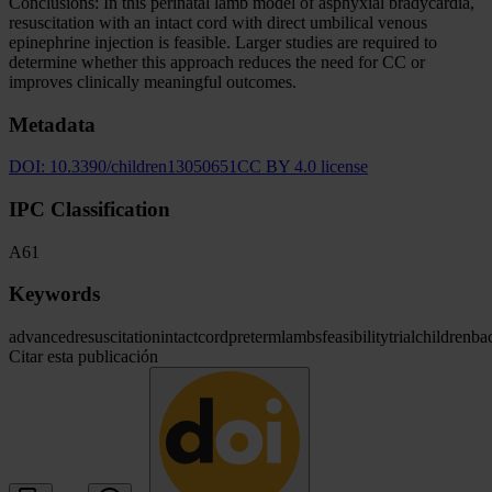
Conclusions: In this perinatal lamb model of asphyxial bradycardia,
resuscitation with an intact cord with direct umbilical venous
epinephrine injection is feasible. Larger studies are required to
determine whether this approach reduces the need for CC or
improves clinically meaningful outcomes.
Metadata
DOI:
10.3390/children13050651
CC BY 4.0 license
IPC Classification
A61
Keywords
advanced
resuscitation
intact
cord
preterm
lambs
feasibility
trial
children
ba
Citar esta publicación