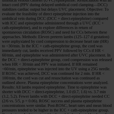
umbilical venous catheter (UVC) epinephrine. Resuscitation with an
intact cord (PPV during delayed umbilical cord clamping—DCC)
stabilizes cardiac output but delays UVC placement. Objective: To
evaluate the feasibility of direct epinephrine injection into the
umbilical vein during DCC (DCC + direct-epinephrine) compared
with ICC and epinephrine administered through a UVC (ICC +
cath-epinephrine), and to explore differences in return of
spontaneous circulation (ROSC) and need for CCs between these
approaches. Methods: Eleven preterm lambs (125–127 d gestation)
were asphyxiated by cord compression to decrease heart rate (HR)
to <30/min. In the ICC + cath-epinephrine group, the cord was
immediately cut, lambs received PPV followed by CCs if HR <
60/min, and epinephrine was administered after UVC placement. In
the DCC + direct-epinephrine group, cord compression was released
when HR < 30/min and PPV was initiated. If HR remained
<60/min, epinephrine was injected into the UV using a 25G needle.
If ROSC was achieved, DCC was continued for 2 min. If HR <
100/min, the cord was cut and resuscitation was continued as
outlined above. Plasma epinephrine concentrations were analyzed.
Results: All lambs required epinephrine. Time to epinephrine was
shorter with DCC + direct-epinephrine, 1.0 (0.7, 1.6) vs. 3.7 min
(3.2, 5.2). Fewer lambs with DCC + direct-epinephrine needed CC
(2/6 vs. 5/5, p = 0.06). ROSC success and plasma epinephrine
concentrations were similar. Post-ROSC, heart rates and mean blood
pressures tended to be higher in the ICC + cath-epinephrine group.