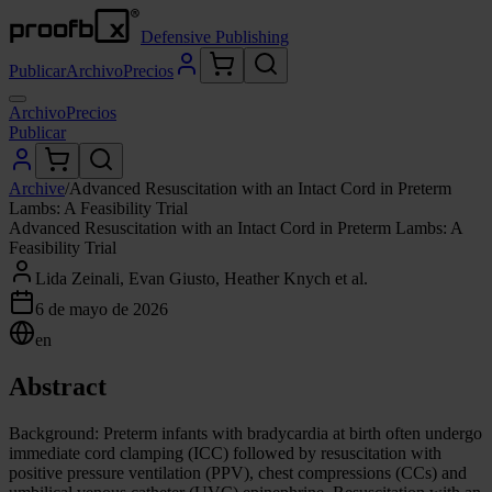
Defensive Publishing
Publicar
Archivo
Precios
Archivo
Precios
Publicar
Archive
/
Advanced Resuscitation with an Intact Cord in Preterm
Lambs: A Feasibility Trial
Advanced Resuscitation with an Intact Cord in Preterm Lambs: A
Feasibility Trial
Lida Zeinali, Evan Giusto, Heather Knych et al.
6 de mayo de 2026
en
Abstract
Background: Preterm infants with bradycardia at birth often undergo
immediate cord clamping (ICC) followed by resuscitation with
positive pressure ventilation (PPV), chest compressions (CCs) and