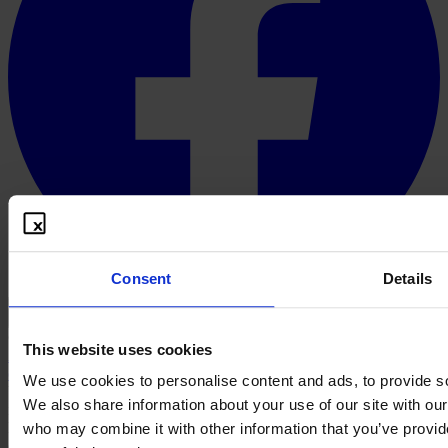
Consent
Details
Español
© 2026 PROOFBOX GMBH
This website uses cookies
Aviso legal
Condiciones generales
Protección de datos
Política de
cookies
Exención de responsabilidad
We use cookies to personalise content and ads, to provide soc
Una publicación defensiva no genera ningún derecho de propiedad
We also share information about your use of our site with our
industrial. Que una publicación se tenga en cuenta como estado de
la técnica en un caso concreto lo decide la autoridad o el tribunal
who may combine it with other information that you’ve provid
competente en el marco de la libre valoración de la prueba.