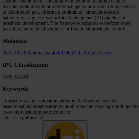
accurate shank pitch estimation with temporal mapping enables
feasible ankle-dorsiflexion reference generation from a single sensor
in able-bodied gait, offering a preliminary, simulation-based
pathway for single-sensor artificial intelligence (AI) pipelines in
prosthetic development. The framework supports waveform-level
feasibility, not clinical readiness or functional prosthetic control.
Metadata
DOI:
10.3390/biomechanics6030062
CC BY 4.0 license
IPC Classification
G06
H04
A61
Keywords
ai-based
two-stage
estimation
ankle
dorsiflexion
single
gazebo-
based
transtibial
prosthesis
simulation
biomechanics
background
objectiv
to-swing
transition
impairment
major
Citar esta publicación