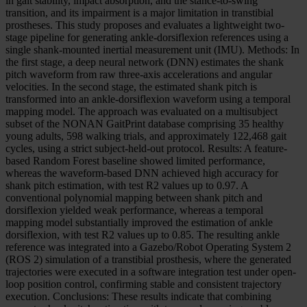
in gait stability, impact absorption, and the stance-to-swing
transition, and its impairment is a major limitation in transtibial
prostheses. This study proposes and evaluates a lightweight two-
stage pipeline for generating ankle-dorsiflexion references using a
single shank-mounted inertial measurement unit (IMU). Methods: In
the first stage, a deep neural network (DNN) estimates the shank
pitch waveform from raw three-axis accelerations and angular
velocities. In the second stage, the estimated shank pitch is
transformed into an ankle-dorsiflexion waveform using a temporal
mapping model. The approach was evaluated on a multisubject
subset of the NONAN GaitPrint database comprising 35 healthy
young adults, 598 walking trials, and approximately 122,468 gait
cycles, using a strict subject-held-out protocol. Results: A feature-
based Random Forest baseline showed limited performance,
whereas the waveform-based DNN achieved high accuracy for
shank pitch estimation, with test R2 values up to 0.97. A
conventional polynomial mapping between shank pitch and
dorsiflexion yielded weak performance, whereas a temporal
mapping model substantially improved the estimation of ankle
dorsiflexion, with test R2 values up to 0.85. The resulting ankle
reference was integrated into a Gazebo/Robot Operating System 2
(ROS 2) simulation of a transtibial prosthesis, where the generated
trajectories were executed in a software integration test under open-
loop position control, confirming stable and consistent trajectory
execution. Conclusions: These results indicate that combining