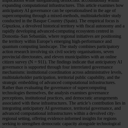
implications while safeguarding democratic accountability within
expanding computational infrastructures. This article examines how
anticipatory AI governance can be operationalised in the age of
supercomputing through a mixed-methods, multistakeholder study
conducted in the Basque Country (Spain). The empirical focus is
Gipuzkoa, a devolved historical territory with fiscal autonomy and a
rapidly developing advanced-computing ecosystem centred in
Donostia–San Sebastián, where regional initiatives are positioning
the territory within Europe’s emerging high-performance and
quantum computing landscape. The study combines participatory
action research involving six civil society organisations, seven
provincial directorates, and eleven municipalities with an online
citizen survey (N = 911). The findings indicate that anticipatory AI
governance is supported through four interrelated governance
mechanisms: institutional coordination across administrative levels,
multistakeholder participation, territorial public capability, and the
strategic embedding of advanced computational infrastructures.
Rather than evaluating the governance of supercomputing
technologies themselves, the analysis examines governance
perceptions, institutional practices, and democratic arrangements
associated with these infrastructures. The article’s contribution lies in
integrating anticipatory AI governance, territorial governance, and
advanced computational infrastructures within a devolved city-
regional setting, offering evidence-informed insights for regions
seeking to strengthen democratic capacity alongside technological