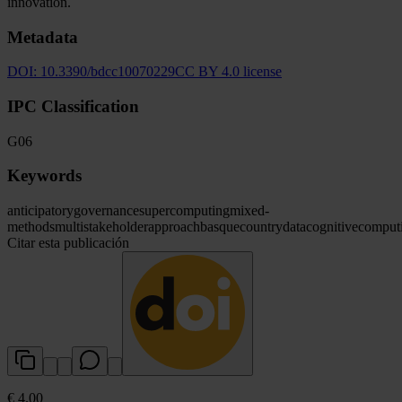
innovation.
Metadata
DOI:
10.3390/bdcc10070229
CC BY 4.0 license
IPC Classification
G06
Keywords
anticipatory
governance
supercomputing
mixed-
methods
multistakeholder
approach
basque
country
data
cognitive
comput
Citar esta publicación
€ 4.00