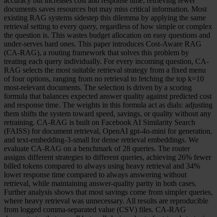
accuracy but increases cost and response time; retrieving fewer
documents saves resources but may miss critical information. Most
existing RAG systems sidestep this dilemma by applying the same
retrieval setting to every query, regardless of how simple or complex
the question is. This wastes budget allocation on easy questions and
under-serves hard ones. This paper introduces Cost-Aware RAG
(CA-RAG), a routing framework that solves this problem by
treating each query individually. For every incoming question, CA-
RAG selects the most suitable retrieval strategy from a fixed menu
of four options, ranging from no retrieval to fetching the top k=10
most-relevant documents. The selection is driven by a scoring
formula that balances expected answer quality against predicted cost
and response time. The weights in this formula act as dials: adjusting
them shifts the system toward speed, savings, or quality without any
retraining. CA-RAG is built on Facebook AI Similarity Search
(FAISS) for document retrieval, OpenAI gpt-4o-mini for generation,
and text-embedding-3-small for dense retrieval embeddings. We
evaluate CA-RAG on a benchmark of 28 queries. The router
assigns different strategies to different queries, achieving 26% fewer
billed tokens compared to always using heavy retrieval and 34%
lower response time compared to always answering without
retrieval, while maintaining answer-quality parity in both cases.
Further analysis shows that most savings come from simpler queries,
where heavy retrieval was unnecessary. All results are reproducible
from logged comma-separated value (CSV) files. CA-RAG