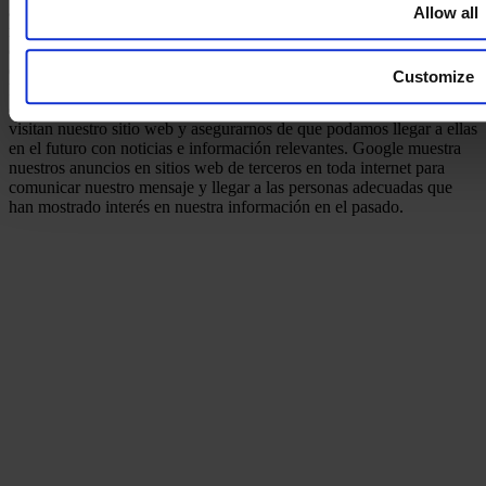
agente de patentes en su jurisdicción nacional antes de tomar
Allow all
medidas. Este sitio web no forma parte del sitio web de Facebook ni
de Meta Platforms, Inc. Además, este sitio web no está respaldado
de ninguna manera por Meta. Facebook es una marca de Meta
Customize
Platforms, Inc. Utilizamos píxeles/cookies de remarketing de Google
en este sitio web para comunicarnos nuevamente con personas que
visitan nuestro sitio web y asegurarnos de que podamos llegar a ellas
en el futuro con noticias e información relevantes. Google muestra
nuestros anuncios en sitios web de terceros en toda internet para
comunicar nuestro mensaje y llegar a las personas adecuadas que
han mostrado interés en nuestra información en el pasado.