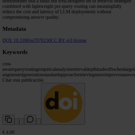
demonstrates that a small but well-designed set of retrieval strategies
combined with lightweight per-query routing can meaningfully
reduce the cost and latency of LLM deployments without
compromising answer quality.
Metadata
DOI:
10.3390/ai7070250
CC BY 4.0 license
Keywords
cost-
aware
query
routing
empirical
analysis
retrieval
depth
tradeoffs
when
large
augmented
generation
standard
approach
retrieving
more
improves
answe
Citar esta publicación
€ 4.00