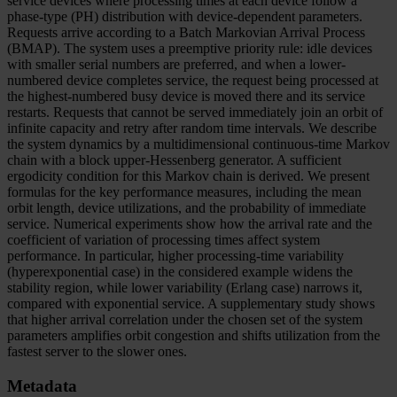
service devices where processing times at each device follow a
phase-type (PH) distribution with device-dependent parameters.
Requests arrive according to a Batch Markovian Arrival Process
(BMAP). The system uses a preemptive priority rule: idle devices
with smaller serial numbers are preferred, and when a lower-
numbered device completes service, the request being processed at
the highest-numbered busy device is moved there and its service
restarts. Requests that cannot be served immediately join an orbit of
infinite capacity and retry after random time intervals. We describe
the system dynamics by a multidimensional continuous-time Markov
chain with a block upper-Hessenberg generator. A sufficient
ergodicity condition for this Markov chain is derived. We present
formulas for the key performance measures, including the mean
orbit length, device utilizations, and the probability of immediate
service. Numerical experiments show how the arrival rate and the
coefficient of variation of processing times affect system
performance. In particular, higher processing-time variability
(hyperexponential case) in the considered example widens the
stability region, while lower variability (Erlang case) narrows it,
compared with exponential service. A supplementary study shows
that higher arrival correlation under the chosen set of the system
parameters amplifies orbit congestion and shifts utilization from the
fastest server to the slower ones.
Metadata