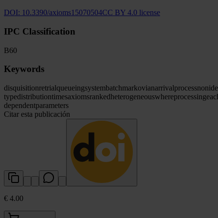
DOI:
10.3390/axioms15070504
CC BY 4.0 license
IPC Classification
B60
Keywords
disquisition
retrial
queueing
system
batch
markovian
arrival
process
nonide
type
distribution
times
axioms
ranked
heterogeneous
where
processing
eac
dependent
parameters
Citar esta publicación
€ 4.00