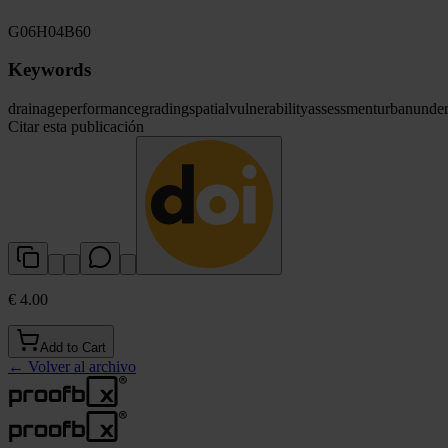
G06
H04
B60
Keywords
drainage
performance
grading
spatial
vulnerability
assessment
urban
under
Citar esta publicación
€ 4.00
Add to Cart
←
Volver al archivo