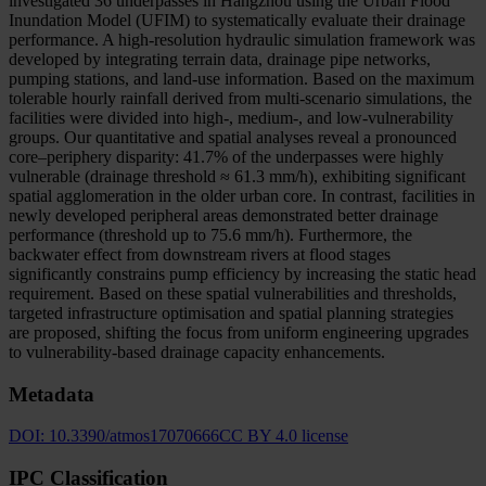
investigated 36 underpasses in Hangzhou using the Urban Flood
Inundation Model (UFIM) to systematically evaluate their drainage
performance. A high-resolution hydraulic simulation framework was
developed by integrating terrain data, drainage pipe networks,
pumping stations, and land-use information. Based on the maximum
tolerable hourly rainfall derived from multi-scenario simulations, the
facilities were divided into high-, medium-, and low-vulnerability
groups. Our quantitative and spatial analyses reveal a pronounced
core–periphery disparity: 41.7% of the underpasses were highly
vulnerable (drainage threshold ≈ 61.3 mm/h), exhibiting significant
spatial agglomeration in the older urban core. In contrast, facilities in
newly developed peripheral areas demonstrated better drainage
performance (threshold up to 75.6 mm/h). Furthermore, the
backwater effect from downstream rivers at flood stages
significantly constrains pump efficiency by increasing the static head
requirement. Based on these spatial vulnerabilities and thresholds,
targeted infrastructure optimisation and spatial planning strategies
are proposed, shifting the focus from uniform engineering upgrades
to vulnerability-based drainage capacity enhancements.
Metadata
DOI:
10.3390/atmos17070666
CC BY 4.0 license
IPC Classification