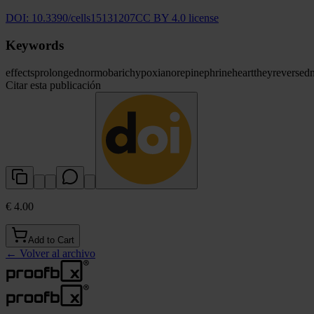
DOI:
10.3390/cells15131207
CC BY 4.0 license
Keywords
effects
prolonged
normobaric
hypoxia
norepinephrine
heart
they
reversed
Citar esta publicación
€ 4.00
Add to Cart
←
Volver al archivo