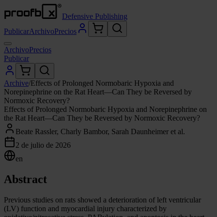
Defensive Publishing
Publicar
Archivo
Precios
Archivo
Precios
Publicar
Archive
/
Effects of Prolonged Normobaric Hypoxia and
Norepinephrine on the Rat Heart—Can They be Reversed by
Normoxic Recovery?
Effects of Prolonged Normobaric Hypoxia and Norepinephrine on
the Rat Heart—Can They be Reversed by Normoxic Recovery?
Beate Rassler, Charly Bambor, Sarah Daunheimer et al.
2 de julio de 2026
en
Abstract
Previous studies on rats showed a deterioration of left ventricular
(LV) function and myocardial injury characterized by