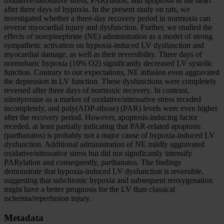
oxidative/nitrosative stress, PARylation, and apoptosis in the heart
after three days of hypoxia. In the present study on rats, we
investigated whether a three-day recovery period in normoxia can
reverse myocardial injury and dysfunction. Further, we studied the
effects of norepinephrine (NE) administration as a model of strong
sympathetic activation on hypoxia-induced LV dysfunction and
myocardial damage, as well as their reversibility. Three days of
normobaric hypoxia (10% O2) significantly decreased LV systolic
function. Contrary to our expectations, NE infusion even aggravated
the depression in LV function. These dysfunctions were completely
reversed after three days of normoxic recovery. In contrast,
nitrotyrosine as a marker of oxidative/nitrosative stress receded
incompletely, and poly(ADP-ribose) (PAR) levels were even higher
after the recovery period. However, apoptosis-inducing factor
receded, at least partially indicating that PAR-related apoptosis
(parthanatos) is probably not a major cause of hypoxia-induced LV
dysfunction. Additional administration of NE mildly aggravated
oxidative/nitrosative stress but did not significantly intensify
PARylation and consequently, parthanatos. The findings
demonstrate that hypoxia-induced LV dysfunction is reversible,
suggesting that subchronic hypoxia and subsequent reoxygenation
might have a better prognosis for the LV than classical
ischemia/reperfusion injury.
Metadata