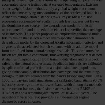
fusing natural-storage observations at the operating temperature with
accelerated-storage testing data at elevated temperatures. Existing
scalar-weight fusion methods apply a global weight that cannot
reflect the time-varying trustworthiness of the accelerated branch as
Arrhenius extrapolation distance grows. Physics-based fusion
propagates accelerated-test scatter through least squares but leaves
the dominant error source—the degradation-model form itself—
unaccounted for, and no method in either class verifies the coverage
of its intervals. This paper proposes an empirically calibrated multi-
fidelity fusion that selects a mechanism-specific natural-branch
degradation model by the corrected Akaike information criterion and
augments the accelerated-branch variance with an additive model-
form term fitted from natural-storage residuals. This term turns the
fusion weight into a continuous, time-varying diagnostic that detects
Arrhenius misspecification from training data alone and falls back
safely to the natural-only estimate. Prediction intervals are calibrated
by split-conformal prediction on a disjoint simulated population,
giving finite-sample, distribution-free coverage, and the remaining-
storage-life interval follows from the band’s first-passage time. On a
1000-run varying-truth simulation, the calibrated band attains 95.5%
trajectory coverage at the narrowest band width among six methods;
on the torsion-bar case, the fusion reaches a held-out RMSE of
0.045 N·m and a remaining-life interval of 10.4–12.6 years. The
model-form variance ratio provides a single-number regime
diagnostic across all cases.