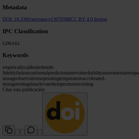
Metadata
DOI:
10.3390/aerospace13070588
CC BY 4.0 license
IPC Classification
G06
A61
Keywords
empirically
calibrated
multi-
fidelity
fusion
conformal
prediction
intervals
reliability
assessment
aerospa
storage
observations
operating
temperature
accelerated-
storage
testing
data
elevated
temperatures
existing
Citar esta publicación