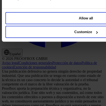
Allow all
Customize
Español
© 2026 PROOFBOX GMBH
Aviso legal
Condiciones generales
Protección de datos
Política de
cookies
Exención de responsabilidad
Una publicación defensiva no genera ningún derecho de propiedad
industrial. Que una publicación se tenga en cuenta como estado de
la técnica en un caso concreto lo decide la autoridad o el tribunal
competente en el marco de la libre valoración de la prueba.
Proofbox aporta la preparación técnica y organizativa, no la
valoración jurídica. Este sitio web y sus contenidos, así como todos
los contenidos ofrecidos o puestos a disposición a través de este sitio
web, no constituyen asesoramiento jurídico y no están pensados ni
deben interpretarse como tal. Proofbox no está autorizado a prestar