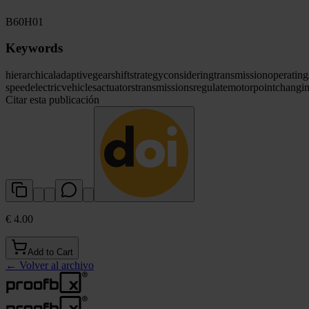
B60
H01
Keywords
hierarchical
adaptive
gear
shift
strategy
considering
transmission
operating
speed
electric
vehicles
actuators
transmissions
regulate
motor
point
changi
Citar esta publicación
€ 4.00
Add to Cart
←
Volver al archivo