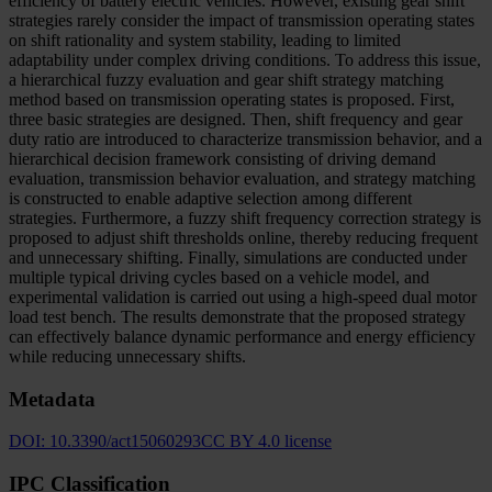
efficiency of battery electric vehicles. However, existing gear shift
strategies rarely consider the impact of transmission operating states
on shift rationality and system stability, leading to limited
adaptability under complex driving conditions. To address this issue,
a hierarchical fuzzy evaluation and gear shift strategy matching
method based on transmission operating states is proposed. First,
three basic strategies are designed. Then, shift frequency and gear
duty ratio are introduced to characterize transmission behavior, and a
hierarchical decision framework consisting of driving demand
evaluation, transmission behavior evaluation, and strategy matching
is constructed to enable adaptive selection among different
strategies. Furthermore, a fuzzy shift frequency correction strategy is
proposed to adjust shift thresholds online, thereby reducing frequent
and unnecessary shifting. Finally, simulations are conducted under
multiple typical driving cycles based on a vehicle model, and
experimental validation is carried out using a high-speed dual motor
load test bench. The results demonstrate that the proposed strategy
can effectively balance dynamic performance and energy efficiency
while reducing unnecessary shifts.
Metadata
DOI:
10.3390/act15060293
CC BY 4.0 license
IPC Classification