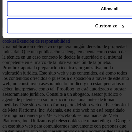
Allow all
Español
Customize
© 2026 PROOFBOX GMBH
Aviso legal
Condiciones generales
Protección de datos
Política de
cookies
Exención de responsabilidad
Una publicación defensiva no genera ningún derecho de propiedad
industrial. Que una publicación se tenga en cuenta como estado de
la técnica en un caso concreto lo decide la autoridad o el tribunal
competente en el marco de la libre valoración de la prueba.
Proofbox aporta la preparación técnica y organizativa, no la
valoración jurídica. Este sitio web y sus contenidos, así como todos
los contenidos ofrecidos o puestos a disposición a través de este sitio
web, no constituyen asesoramiento jurídico y no están pensados ni
deben interpretarse como tal. Proofbox no está autorizado a prestar
asesoramiento jurídico. Consulte a un abogado, asesor jurídico o
agente de patentes en su jurisdicción nacional antes de tomar
medidas. Este sitio web no forma parte del sitio web de Facebook ni
de Meta Platforms, Inc. Además, este sitio web no está respaldado
de ninguna manera por Meta. Facebook es una marca de Meta
Platforms, Inc. Utilizamos píxeles/cookies de remarketing de Google
en este sitio web para comunicarnos nuevamente con personas que
visitan nuestro sitio web y asegurarnos de que podamos llegar a ellas