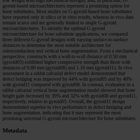
low weight with high mechanical strength, and, in particular, G-
gyroid-based microarchitectures represent a promising option for
bone substitutes. Most studies on G-gyroid-based bone substitutes
have reported only in silico or in vitro results, whereas in vivo data
remain scarce and are generally limited to single G-gyroid
microarchitectures. To identify the optimal G-gyroid
microarchitecture for bone substitute applications, we compared
three different G-gyroid designs with varying surface-to-surface
distances to determine the most suitable architecture for
osteoconduction and vertical bone augmentation. From a mechanical
perspective, constructs with a wall-to-wall distance of 0.50 mm
(gyroid05) exhibited higher compressive strength than those with
distances of 0.80 mm (gyroid08) and 1.10 mm (gyroid11). In vivo
assessment in a rabbit calvarial defect model demonstrated that
defect bridging was improved by 44% with gyroid05 and by 40%
with gyroid11 compared with gyroid08. In contrast, evaluation in a
rabbit calvarial vertical bone augmentation model showed that bone
height gain increased by 39% and 32% with gyroid08 and gyroid11,
respectively, relative to gyroid05. Overall, the gyroid11 design
demonstrated superior in vivo performance in defect bridging and
bone augmentation, indicating that it may represent the most
promising universal G-gyroid microarchitecture for bone substitutes.
Metadata