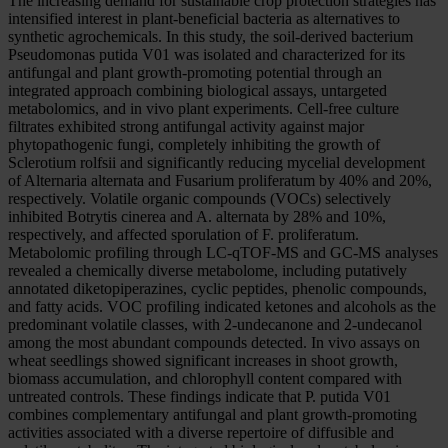
The increasing demand for sustainable crop protection strategies has
intensified interest in plant-beneficial bacteria as alternatives to
synthetic agrochemicals. In this study, the soil-derived bacterium
Pseudomonas putida V01 was isolated and characterized for its
antifungal and plant growth-promoting potential through an
integrated approach combining biological assays, untargeted
metabolomics, and in vivo plant experiments. Cell-free culture
filtrates exhibited strong antifungal activity against major
phytopathogenic fungi, completely inhibiting the growth of
Sclerotium rolfsii and significantly reducing mycelial development
of Alternaria alternata and Fusarium proliferatum by 40% and 20%,
respectively. Volatile organic compounds (VOCs) selectively
inhibited Botrytis cinerea and A. alternata by 28% and 10%,
respectively, and affected sporulation of F. proliferatum.
Metabolomic profiling through LC-qTOF-MS and GC-MS analyses
revealed a chemically diverse metabolome, including putatively
annotated diketopiperazines, cyclic peptides, phenolic compounds,
and fatty acids. VOC profiling indicated ketones and alcohols as the
predominant volatile classes, with 2-undecanone and 2-undecanol
among the most abundant compounds detected. In vivo assays on
wheat seedlings showed significant increases in shoot growth,
biomass accumulation, and chlorophyll content compared with
untreated controls. These findings indicate that P. putida V01
combines complementary antifungal and plant growth-promoting
activities associated with a diverse repertoire of diffusible and