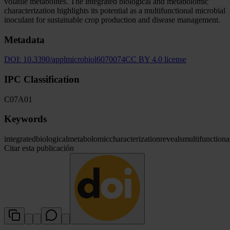
volatile metabolites. The integrated biological and metabolomic
characterization highlights its potential as a multifunctional microbial
inoculant for sustainable crop production and disease management.
Metadata
DOI:
10.3390/applmicrobiol6070074
CC BY 4.0 license
IPC Classification
C07
A01
Keywords
integrated
biological
metabolomic
characterization
reveals
multifunctiona
Citar esta publicación