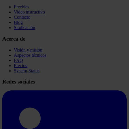
Freebies
Video instructivo
Contacto
Blog
Sindicación
Acerca de
Visión y misión
Aspectos técnicos
FAQ
Precios
System-Status
Redes sociales