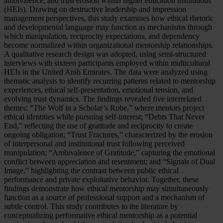
ambivalence, and trust erosion within higher education institutions
(HEIs). Drawing on destructive leadership and impression
management perspectives, this study examines how ethical rhetoric
and developmental language may function as mechanisms through
which manipulation, reciprocity expectations, and dependency
become normalized within organizational mentorship relationships.
A qualitative research design was adopted, using semi-structured
interviews with sixteen participants employed within multicultural
HEIs in the United Arab Emirates. The data were analyzed using
thematic analysis to identify recurring patterns related to mentorship
experiences, ethical self-presentation, emotional tension, and
evolving trust dynamics. The findings revealed five interrelated
themes: “The Wolf in a Scholar’s Robe,” where mentors project
ethical identities while pursuing self-interest; “Debts That Never
End,” reflecting the use of gratitude and reciprocity to create
ongoing obligation; “Trust Fractures,” characterized by the erosion
of interpersonal and institutional trust following perceived
manipulation; “Ambivalence of Gratitude,” capturing the emotional
conflict between appreciation and resentment; and “Signals of Dual
Image,” highlighting the contrast between public ethical
performance and private exploitative behavior. Together, these
findings demonstrate how ethical mentorship may simultaneously
function as a source of professional support and a mechanism of
subtle control. This study contributes to the literature by
conceptualizing performative ethical mentorship as a potential