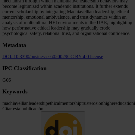
mechanism through which manipulative leadership behaviors may
become legitimized within academic institutions. It further extends
current scholarship by integrating Machiavellian leadership, ethical
mentorship, emotional ambivalence, and trust dynamics within an
analysis of multicultural HEI environments in the UAE, highlighting
how performative ethical leadership may gradually erode
psychological safety, relational trust, and organizational confidence.
Metadata
DOI:
10.3390/businesses6020029
CC BY 4.0 license
IPC Classification
G06
Keywords
machiavellian
leadership
ethical
mentorship
trust
erosion
higher
education
Citar esta publicación