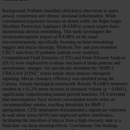
Background: Pediatric maxillary deficiency often leads to upper
airway constriction and chronic sinonasal inflammation. While
conventional expansion focuses on dental width, the Right Angle
Maxillary Protraction Appliance (RAMPA) system targets three-
dimensional skeletal remodeling. This study investigates the
mechanotherapeutic impact of RAMPA on the nasal
microenvironment, specifically focusing on bone remodeling
triggers and mucus rheology. Methods: Pre- and post-treatment
CBCT data from 20 pediatric patients were analyzed.
Computational Fluid Dynamics (CFD) and Finite Element Analysis
(FEA) were employed to evaluate mechanical strain patterns and
aerodynamic changes. We specifically identified the “BMP-2
TRIGGER ZONE” where tensile stress induces osteogenic
signaling. Mucus clearance efficiency was modeled using the
Carreau–Yasuda rheological framework. Results: RAMPA treatment
resulted in a 61.2% mean increase in sinonasal volume (p < 0.0001),
significantly outperforming natural growth baselines. FEA revealed
that anterosuperior force vectors concentrated tensile stress on
circummaxillary sutures, reaching thresholds for BMP-2
upregulation. CFD simulations demonstrated a significant reduction
in wall shear stress (WSS) and improved airflow distribution,
facilitating the transition of mucus from a high-viscosity state to a
fluid state via shear-thinning effects. Conclusions: Our findings