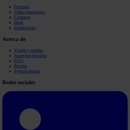
Freebies
Video instructivo
Contacto
Blog
Sindicación
Acerca de
Visión y misión
Aspectos técnicos
FAQ
Precios
System-Status
Redes sociales