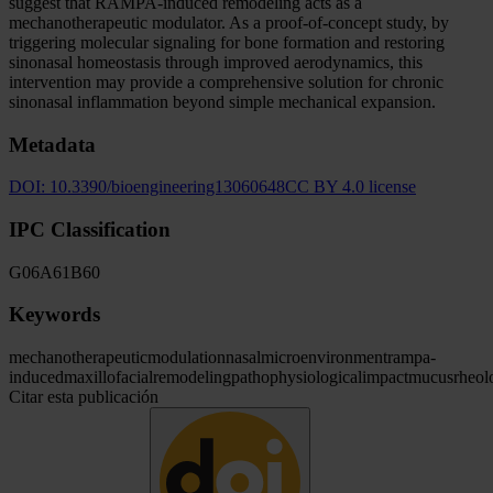
suggest that RAMPA-induced remodeling acts as a
mechanotherapeutic modulator. As a proof-of-concept study, by
triggering molecular signaling for bone formation and restoring
sinonasal homeostasis through improved aerodynamics, this
intervention may provide a comprehensive solution for chronic
sinonasal inflammation beyond simple mechanical expansion.
Metadata
DOI:
10.3390/bioengineering13060648
CC BY 4.0 license
IPC Classification
G06
A61
B60
Keywords
mechanotherapeutic
modulation
nasal
microenvironment
rampa-
induced
maxillofacial
remodeling
pathophysiological
impact
mucus
rheol
Citar esta publicación