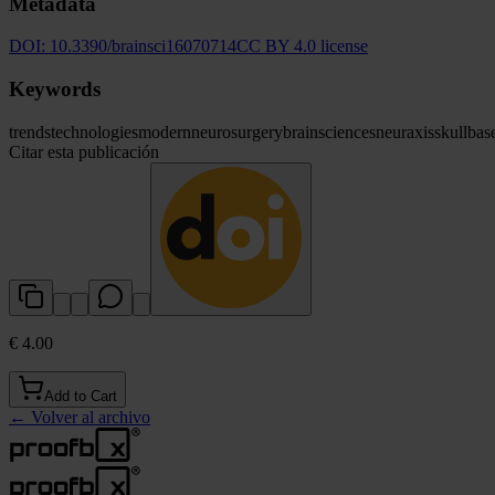
Metadata
DOI:
10.3390/brainsci16070714
CC BY 4.0 license
Keywords
trends
technologies
modern
neurosurgery
brain
sciences
neuraxis
skull
bas
Citar esta publicación
€ 4.00
Add to Cart
←
Volver al archivo