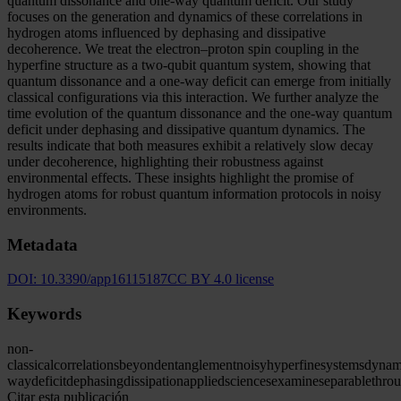
quantum dissonance and one-way quantum deficit. Our study
focuses on the generation and dynamics of these correlations in
hydrogen atoms influenced by dephasing and dissipative
decoherence. We treat the electron–proton spin coupling in the
hyperfine structure as a two-qubit quantum system, showing that
quantum dissonance and a one-way deficit can emerge from initially
classical configurations via this interaction. We further analyze the
time evolution of the quantum dissonance and the one-way quantum
deficit under dephasing and dissipative quantum dynamics. The
results indicate that both measures exhibit a relatively slow decay
under decoherence, highlighting their robustness against
environmental effects. These insights highlight the promise of
hydrogen atoms for robust quantum information protocols in noisy
environments.
Metadata
DOI:
10.3390/app16115187
CC BY 4.0 license
Keywords
non-
classical
correlations
beyond
entanglement
noisy
hyperfine
systems
dynam
way
deficit
dephasing
dissipation
applied
sciences
examine
separable
thro
Citar esta publicación