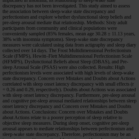
implicated in insomnia, its relationship to sleep-wake state
discrepancy has not been investigated. This study aimed to assess
the association between sleep-wake state discrepancy and
perfectionism and explore whether dysfunctional sleep beliefs and
pre-sleep arousal mediate that relationship. Methods: Sixty adult
participants from community and clinical populations were
conveniently sampled (85% females, mean age 30.28 ± 11.13 years,
38% with insomnia symptoms). Sleep-wake state discrepancy
measures were calculated using data from actigraphy and sleep diary
collected over 14 days. The Frost Multidimensional Perfectionism
Scale (FMPS), Hewitt–Flett Multidimensional Perfectionism Scale
(HFMPS), Dysfunctional Beliefs about Sleep (DBAS), and Pre-
sleep Arousal Scale (PSAS) were also collected. Results: High
perfectionism levels were associated with high levels of sleep-wake
state discrepancy. Concern over Mistakes and Doubts about Actions
correlated with sleep onset latency discrepancy with small effects (r
= 0.26 and 0.29, respectively). Doubts about Actions was associated
with sleep onset latency discrepancy. Furthermore, pre-sleep arousal
and cognitive pre-sleep arousal mediated relationships between sleep
onset latency discrepancy and Concern over Mistakes and Doubts
about Actions. Conclusions: Concern over Mistakes and Doubts
about Actions relate to a poorer perception of sleep relative to
objective sleep measures. During sleep onset, cognitive pre-sleep
arousal appears to mediate relationships between perfectionism and
sleep-wake state discrepancy. Therefore, perfectionism may be an