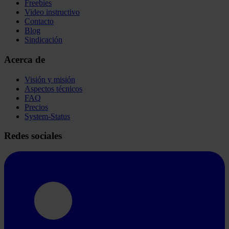
Freebies
Video instructivo
Contacto
Blog
Sindicación
Acerca de
Visión y misión
Aspectos técnicos
FAQ
Precios
System-Status
Redes sociales