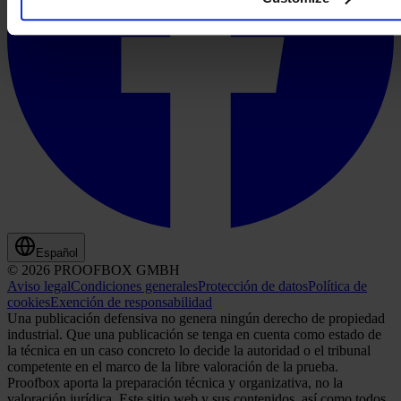
Español
© 2026 PROOFBOX GMBH
Aviso legal
Condiciones generales
Protección de datos
Política de
cookies
Exención de responsabilidad
Una publicación defensiva no genera ningún derecho de propiedad
industrial. Que una publicación se tenga en cuenta como estado de
la técnica en un caso concreto lo decide la autoridad o el tribunal
competente en el marco de la libre valoración de la prueba.
Proofbox aporta la preparación técnica y organizativa, no la
valoración jurídica. Este sitio web y sus contenidos, así como todos