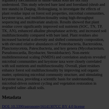
regulatory mechanisms in saline–alkali soils are not fully
understood. This study selected bare land and forestland (shrub and
tree stands) in Daqing, Heilongjiang, to investigate the effects of
plant residue input on forest soil properties, microbial communities,
keystone taxa, and multifunctionality using high-throughput
sequencing and multivariate analysis. Results showed that plant
residue cover significantly improved soil nutrients (SOC, TN, TP,
TK, AN), enhanced alkaline phosphatase activity, and increased soil
multifunctionality compared with bare land. Plant residues also
increased bacterial α-diversity and shifted community composition,
with elevated relative abundances of Proteobacteria, Bacteroidota,
Planctomycetota, Patescibacteria, and key genera (Mycobacterium,
Pseudonocardia, Bryobacter, Steroidobacter). Non-metric
multidimensional scaling (NMDS) and correlation analysis revealed
microbial communities and keystone taxa were closely correlated
with soil nutrients and multifunctionality. Overall, plant residues
enhance forest soil multifunctionality by improving soil organic
matter, optimizing microbial community structure, and stimulating
keystone taxa, providing a scientific basis for understanding
microbial-driven nutrient cycling and vegetation restoration in
degraded saline–alkali soils.
Metadata
DOI:
10.3390/agronomy16141307
CC BY 4.0 license