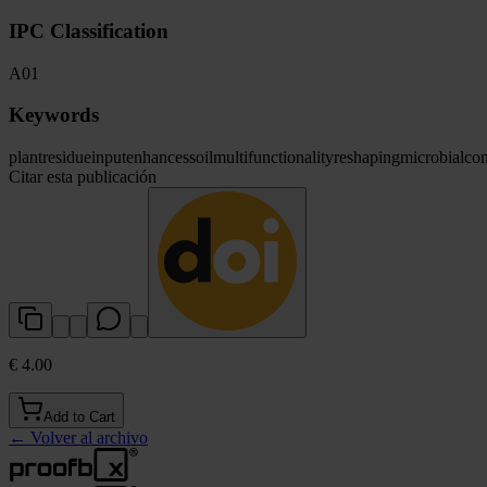
IPC Classification
A01
Keywords
plant
residue
input
enhances
soil
multifunctionality
reshaping
microbial
co
Citar esta publicación
€ 4.00
Add to Cart
←
Volver al archivo