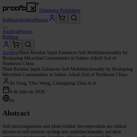
Defensive Publishing
Publicar
Archivo
Precios
Archivo
Precios
Publicar
Archive
/
Plant Residue Input Enhances Soil Multifunctionality by
Reshaping Microbial Communities in Saline–Alkali Soil of
Northeast China
Plant Residue Input Enhances Soil Multifunctionality by Reshaping
Microbial Communities in Saline–Alkali Soil of Northeast China
Jie Song, Yibo Wang, Changjiang Zhao et al.
8 de julio de 2026
en
Abstract
Soil microorganisms and plant residue decomposition are critical
drivers of soil nutrient cycling and multifunctionality, yet their