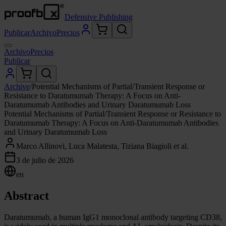
Defensive Publishing
Publicar
Archivo
Precios
Archivo
Precios
Publicar
Archive
/
Potential Mechanisms of Partial/Transient Response or
Resistance to Daratumumab Therapy: A Focus on Anti-
Daratumumab Antibodies and Urinary Daratumumab Loss
Potential Mechanisms of Partial/Transient Response or Resistance to
Daratumumab Therapy: A Focus on Anti-Daratumumab Antibodies
and Urinary Daratumumab Loss
Marco Allinovi, Luca Malatesta, Tiziana Biagioli et al.
3 de julio de 2026
en
Abstract
Daratumumab, a human IgG1 monoclonal antibody targeting CD38,