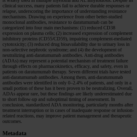
is widely used in multiple myeloma and AL amyloidosis. Despite its
clinical success, many patients fail to achieve durable responses or
relapse, underscoring the importance of understanding resistance
mechanisms. Drawing on experience from other better-studied
monoclonal antibodies, resistance to daratumumab can be
categorized into four main mechanisms: (1) reduced CD38
expression on plasma cells; (2) increased expression of complement
inhibitory proteins (CD55/CD59), impairing complement-mediated
cytotoxicity; (3) reduced drug bioavailability due to urinary loss in
non-selective nephrotic syndrome; and (4) the development of
neutralizing anti-daratumumab antibodies. Anti-drug antibodies
(ADAs) may represent a potential mechanism of treatment failure
through effects on pharmacokinetics, efficacy, and safety, even in
patients on daratumumab therapy. Seven different trials have tested
anti-daratumumab antibodies. Among them, anti-daratumumab
antibodies were identified in only 0–2.4% of patients, and only in a
small portion of these has it been proven to be neutralizing. Overall,
ADAs appear rare, but these findings are likely underestimated due
to short follow-up and suboptimal timing of assessment. In
conclusion, standardized ADA monitoring, particularly months after
treatment interruption or in cases of inadequate response or infusion-
related reactions, may improve patient management and therapeutic
outcomes.
Metadata