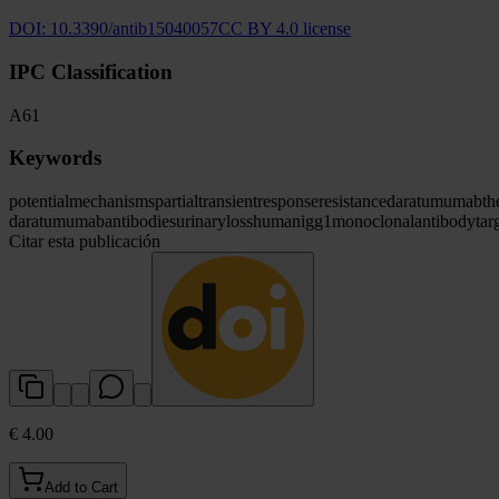
DOI:
10.3390/antib15040057
CC BY 4.0 license
IPC Classification
A61
Keywords
potential
mechanisms
partial
transient
response
resistance
daratumumab
th
daratumumab
antibodies
urinary
loss
human
igg1
monoclonal
antibody
tar
Citar esta publicación
€ 4.00
Add to Cart