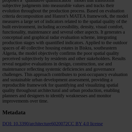
proposes a “qualitative quantification” model that transforms
subjective judgments into measurable values and tracks their
evolution throughout the production process. Based on evaluation
criteria decomposition and Hanrot’s MATEA framework, the model
measures a large set of indicators related to the spatial quality of the
built environment, including accessibility, density, visual comfort,
functionality, maintenance and several other aspects. It generates a
conceptual and graphical radar evaluation scheme, integrating
production stages with quantified indicators. Applied to the outdoor
spaces of 40 collective housing estates in Biskra, southeastern
Algeria, the model objectively confirms the poor spatial quality
perceived subjectively by residents and other stakeholders. Results
reveal negative evaluations in design, construction, use and
maintenance reflecting systemic deficiencies and governance
challenges. This approach contributes to post-occupancy evaluation
and sustainable urban development assessment, providing a
reproducible framework for quantifying and visualizing spatial
quality throughout architectural and urban production, enabling
planners and designers to identify weaknesses and monitor
improvements over time.
Metadata
DOI:
10.3390/architecture6020072
CC BY 4.0 license