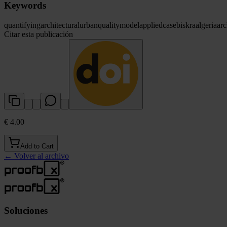
Keywords
quantifying
architectural
urban
quality
model
applied
case
biskra
algeria
arc
Citar esta publicación
€ 4.00
Add to Cart
←
Volver al archivo
Soluciones