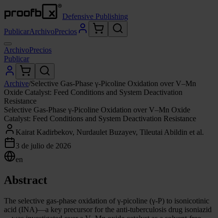
Defensive Publishing
Publicar
Archivo
Precios
Archivo
Precios
Publicar
Archive
/
Selective Gas-Phase γ-Picoline Oxidation over V–Mn
Oxide Catalyst: Feed Conditions and System Deactivation
Resistance
Selective Gas-Phase γ-Picoline Oxidation over V–Mn Oxide
Catalyst: Feed Conditions and System Deactivation Resistance
Kairat Kadirbekov, Nurdaulet Buzayev, Tileutai Abildin et al.
3 de julio de 2026
en
Abstract
The selective gas-phase oxidation of γ-picoline (γ-P) to isonicotinic
acid (INA)—a key precursor for the anti-tuberculosis drug isoniazid