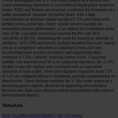
—was investigated over a V–Mn oxide catalyst as a solvent-free,
waste-minimizing alternative to conventional liquid-phase synthesis
routes. XRD and Raman spectroscopy confirmed the formation of a
stable manganese vanadate crystalline phase with a high
concentration of terminal vanadyl groups (V=O), providing well-
defined redox-active sites. Water vapour proved essential for
sustainable process performance: at an optimal H2O/substrate molar
ratio of 98, γ-picoline conversion reached 94.8% with INA
selectivity of 86.5%, eliminating the need for hazardous solvents or
additives. NH3-TPD and kinetic analysis revealed that water vapour
acts as a competitive adsorbent at vanadium Lewis acid sites,
accelerating target product desorption and suppressing deep
oxidation to COx—directly reducing carbon waste. Long-term
stability was assessed over 96 h of continuous operation: the 23.4%
decline in specific surface area correlated with an equivalent
reduction in total acidity, while pore diameter expansion from 2.07
to 3.25 nm mitigated diffusion limitations, partially compensating for
deactivation. These findings establish the V–Mn oxide system as a
promising green catalytic platform for upgrading petrochemical
fractions into high-value pharmaceutical intermediates with reduced
environmental impact.
Metadata
DOI:
10.3390/catal16070610
CC BY 4.0 license