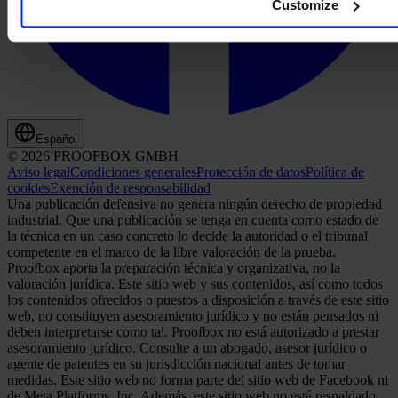
Customize
Español
© 2026 PROOFBOX GMBH
Aviso legal
Condiciones generales
Protección de datos
Política de
cookies
Exención de responsabilidad
Una publicación defensiva no genera ningún derecho de propiedad
industrial. Que una publicación se tenga en cuenta como estado de
la técnica en un caso concreto lo decide la autoridad o el tribunal
competente en el marco de la libre valoración de la prueba.
Proofbox aporta la preparación técnica y organizativa, no la
valoración jurídica. Este sitio web y sus contenidos, así como todos
los contenidos ofrecidos o puestos a disposición a través de este sitio
web, no constituyen asesoramiento jurídico y no están pensados ni
deben interpretarse como tal. Proofbox no está autorizado a prestar
asesoramiento jurídico. Consulte a un abogado, asesor jurídico o
agente de patentes en su jurisdicción nacional antes de tomar
medidas. Este sitio web no forma parte del sitio web de Facebook ni
de Meta Platforms, Inc. Además, este sitio web no está respaldado