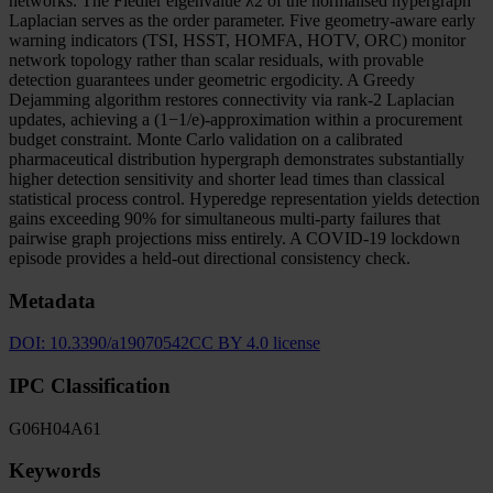
networks. The Fiedler eigenvalue λ2 of the normalised hypergraph
Laplacian serves as the order parameter. Five geometry-aware early
warning indicators (TSI, HSST, HOMFA, HOTV, ORC) monitor
network topology rather than scalar residuals, with provable
detection guarantees under geometric ergodicity. A Greedy
Dejamming algorithm restores connectivity via rank-2 Laplacian
updates, achieving a (1−1/e)-approximation within a procurement
budget constraint. Monte Carlo validation on a calibrated
pharmaceutical distribution hypergraph demonstrates substantially
higher detection sensitivity and shorter lead times than classical
statistical process control. Hyperedge representation yields detection
gains exceeding 90% for simultaneous multi-party failures that
pairwise graph projections miss entirely. A COVID-19 lockdown
episode provides a held-out directional consistency check.
Metadata
DOI:
10.3390/a19070542
CC BY 4.0 license
IPC Classification
G06
H04
A61
Keywords