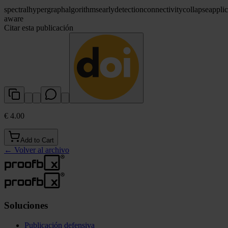
spectral
hypergraph
algorithms
early
detection
connectivity
collapse
applic
aware
Citar esta publicación
€ 4.00
Add to Cart
←
Volver al archivo
Soluciones
Publicación defensiva