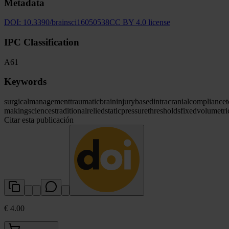
Metadata
DOI:
10.3390/brainsci16050538
CC BY 4.0 license
IPC Classification
A61
Keywords
surgical
management
traumatic
brain
injury
based
intracranial
compliance
making
sciences
traditional
relied
static
pressure
thresholds
fixed
volumetri
Citar esta publicación
€ 4.00