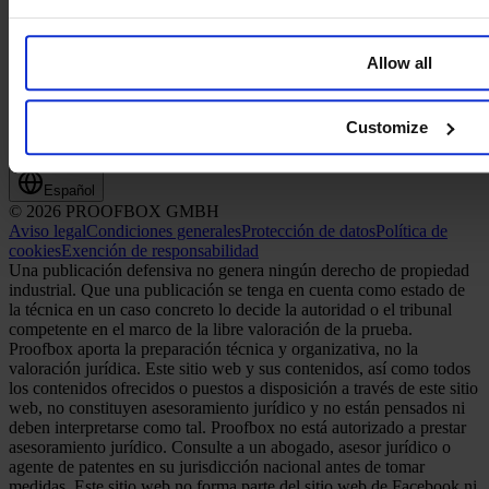
Allow all
Customize
Español
© 2026 PROOFBOX GMBH
Aviso legal
Condiciones generales
Protección de datos
Política de
cookies
Exención de responsabilidad
Una publicación defensiva no genera ningún derecho de propiedad
industrial. Que una publicación se tenga en cuenta como estado de
la técnica en un caso concreto lo decide la autoridad o el tribunal
competente en el marco de la libre valoración de la prueba.
Proofbox aporta la preparación técnica y organizativa, no la
valoración jurídica. Este sitio web y sus contenidos, así como todos
los contenidos ofrecidos o puestos a disposición a través de este sitio
web, no constituyen asesoramiento jurídico y no están pensados ni
deben interpretarse como tal. Proofbox no está autorizado a prestar
asesoramiento jurídico. Consulte a un abogado, asesor jurídico o
agente de patentes en su jurisdicción nacional antes de tomar
medidas. Este sitio web no forma parte del sitio web de Facebook ni