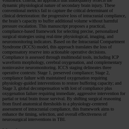
volumetric criteria, an approach that inadequately reflects the
dynamic physiological nature of secondary brain injury. These
conventional metrics fail to capture the critical determinant of
clinical deterioration: the progressive loss of intracranial compliance,
the brain’s capacity to buffer additional volume without harmful
pressure escalation. This manuscript proposes a practical,
compliance-based framework for selecting precise, personalized
surgical strategies using real-time physiological, imaging, and
neuromonitoring indicators. Based on the Intracranial Compartment
Syndrome (ICCS) model, this approach translates the loss of
compensatory reserve into actionable operative decisions.
Compliance is assessed through multimodal tools, including ICP
waveform morphology, cerebral oxygenation, and complementary
noninvasive neuromonitoring. ICCS staging delineates three
operative contexts: Stage 1, preserved compliance; Stage 2,
compliance failure with maintained oxygenation requiring
physiology-guided interventions to restore buffering capacity; and
Stage 3, global decompensation with lost of compliance plus
oxygenation failure requiring immediate, aggressive intervention for
partial or total brain tissue survival. By shifting surgical reasoning
from fixed anatomical thresholds to a physiology-centered
assessment of intracranial compliance, this framework aims to
enhance the timing, selection, and overall effectiveness of
neurosurgical interventions in TBI.