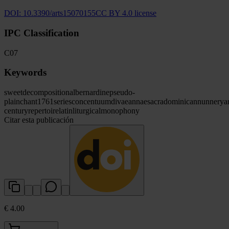
DOI:
10.3390/arts15070155
CC BY 4.0 license
IPC Classification
C07
Keywords
sweet
decompositional
bernardine
pseudo-
plainchant
1761
series
concentuum
divae
annae
sacra
dominican
nunnery
a
century
repertoire
latin
liturgical
monophony
Citar esta publicación
€ 4.00