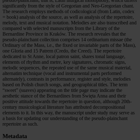
pseudo-plainchant, that is, Latin liturgical monophony, which differs
significantly from the style of Gregorian and Neo-Gregorian chant.
The research employs methods of codicological (from Latin, codex
= book) analysis of the source, as well as analysis of the repertoire,
melody, text and musical notation. Melodies are also transcribed and
compared with selected manuscripts from the Library of the
Bernardine Province in Kraków. The research reveales that the
pseudo-plainchant collection comprises 14 ordinarium missae (the
Ordinary of the Mass, i.e., the fixed or invariable parts of the Mass),
one Gloria and 15 Patrem (Credo, the Creed). The repertoire
dedicated to St Anne, local patron saint, shares tonal language,
elements of rhythm and metre, key signatures, chromatic signs,
melodic sequences, the repeated use of the same musical material,
alternatim technique (vocal and instrumental parts performed
alternately), contrasts in performance, register and style, melodies
based on Polish church songs, and geographical titles. The term
“sweet” (suaves) appearing on the title page may indicate the
aesthetic stance of the Bernardines from Święta Anna and their
positive attitude towards the repertoire in question, although 20th-
century musicological literature has attributed decompositional
elements to it. In this way, the manuscript under study may serve as
a basis for updating our understanding of the pseudo-plainchant
repertoire as such.
Metadata