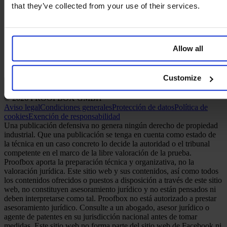
that they’ve collected from your use of their services.
Allow all
Customize
Español
© 2026 PROOFBOX GMBH
Aviso legal
Condiciones generales
Protección de datos
Política de
cookies
Exención de responsabilidad
Una publicación defensiva no genera ningún derecho de propiedad
industrial. Que una publicación se tenga en cuenta como estado de
la técnica en un caso concreto lo decide la autoridad o el tribunal
competente en el marco de la libre valoración de la prueba.
Proofbox aporta la preparación técnica y organizativa, no la
valoración jurídica. Este sitio web y sus contenidos, así como todos
los contenidos ofrecidos o puestos a disposición a través de este sitio
web, no constituyen asesoramiento jurídico y no están pensados ni
deben interpretarse como tal. Proofbox no está autorizado a prestar
asesoramiento jurídico. Consulte a un abogado, asesor jurídico o
agente de patentes en su jurisdicción nacional antes de tomar
medidas. Este sitio web no forma parte del sitio web de Facebook ni