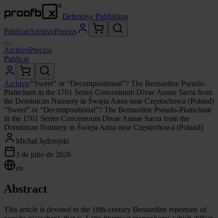
Defensive Publishing
Publicar
Archivo
Precios
Archivo
Precios
Publicar
Archive
/
“Sweet” or “Decompositional”? The Bernardine Pseudo-
Plainchant in the 1761 Series Concentuum Divae Annae Sacra from
the Dominican Nunnery in Święta Anna near Częstochowa (Poland)
“Sweet” or “Decompositional”? The Bernardine Pseudo-Plainchant
in the 1761 Series Concentuum Divae Annae Sacra from the
Dominican Nunnery in Święta Anna near Częstochowa (Poland)
Michał Jędrzejski
3 de julio de 2026
en
Abstract
This article is devoted to the 18th-century Bernardine repertoire of