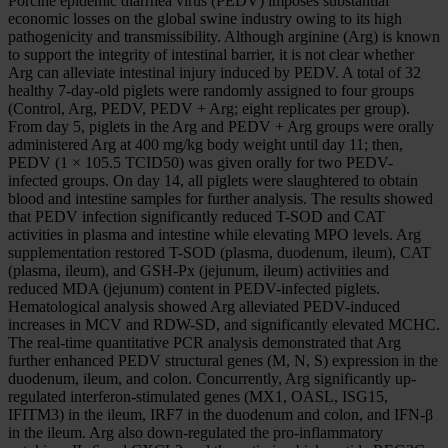
Porcine epidemic diarrhea virus (PEDV) imposes substantial
economic losses on the global swine industry owing to its high
pathogenicity and transmissibility. Although arginine (Arg) is known
to support the integrity of intestinal barrier, it is not clear whether
Arg can alleviate intestinal injury induced by PEDV. A total of 32
healthy 7-day-old piglets were randomly assigned to four groups
(Control, Arg, PEDV, PEDV + Arg; eight replicates per group).
From day 5, piglets in the Arg and PEDV + Arg groups were orally
administered Arg at 400 mg/kg body weight until day 11; then,
PEDV (1 × 105.5 TCID50) was given orally for two PEDV-
infected groups. On day 14, all piglets were slaughtered to obtain
blood and intestine samples for further analysis. The results showed
that PEDV infection significantly reduced T-SOD and CAT
activities in plasma and intestine while elevating MPO levels. Arg
supplementation restored T-SOD (plasma, duodenum, ileum), CAT
(plasma, ileum), and GSH-Px (jejunum, ileum) activities and
reduced MDA (jejunum) content in PEDV-infected piglets.
Hematological analysis showed Arg alleviated PEDV-induced
increases in MCV and RDW-SD, and significantly elevated MCHC.
The real-time quantitative PCR analysis demonstrated that Arg
further enhanced PEDV structural genes (M, N, S) expression in the
duodenum, ileum, and colon. Concurrently, Arg significantly up-
regulated interferon-stimulated genes (MX1, OASL, ISG15,
IFITM3) in the ileum, IRF7 in the duodenum and colon, and IFN-β
in the ileum. Arg also down-regulated the pro-inflammatory