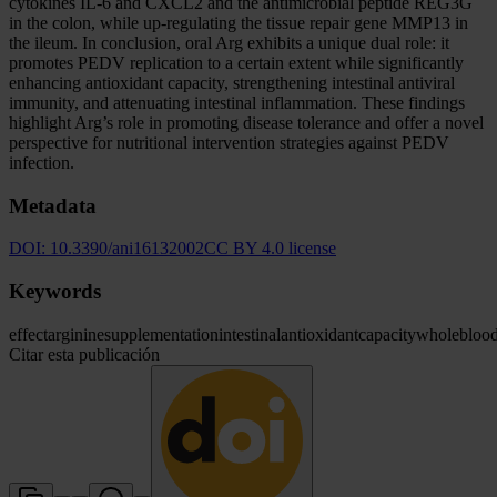
cytokines IL-6 and CXCL2 and the antimicrobial peptide REG3G
in the colon, while up-regulating the tissue repair gene MMP13 in
the ileum. In conclusion, oral Arg exhibits a unique dual role: it
promotes PEDV replication to a certain extent while significantly
enhancing antioxidant capacity, strengthening intestinal antiviral
immunity, and attenuating intestinal inflammation. These findings
highlight Arg’s role in promoting disease tolerance and offer a novel
perspective for nutritional intervention strategies against PEDV
infection.
Metadata
DOI:
10.3390/ani16132002
CC BY 4.0 license
Keywords
effect
arginine
supplementation
intestinal
antioxidant
capacity
whole
bloo
Citar esta publicación