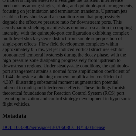
ω model is implemented to investigate the transient interference
mechanisms among single-, triple-, and quintuple-port arrangements,
focusing on jet initiation and termination transients. Upstream jets
establish bow shocks and a separation zone that progressively
degrade the effective pressure ratio for downstream ports. This
aerodynamic shielding manifests as nonlinear escalation in coupling
intensity, with the quintuple-port configuration exhibiting complex
multi-level shock systems distinct from simple superposition of
single-port effects. Flow field development completes within
approximately 0.5 ms, yet jet-induced vortical structures exhibit
pronounced temporal hysteresis during the decay phase, with the
high-pressure zone dissipating progressively from upstream to
downstream regions. Under steady-state conditions, the quintuple-
port arrangement attains a normal force amplification coefficient of
1.044 alongside a pitching moment amplification coefficient of
4.387, illustrating substantial moment augmentation potential
inherent to multi-port interference effects. These findings furnish
theoretical foundations for Reaction Control System (RCS) port
layout optimization and control strategy development in hypersonic
flight vehicles.
Metadata
DOI:
10.3390/aerospace13070608
CC BY 4.0 license