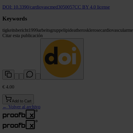
DOI:
10.3390/cardiovascmed3050057
CC BY 4.0 license
Keywords
tigkeitsbericht
1999
arbeitsgruppe
lipide
atherosklerose
cardiovascular
me
Citar esta publicación
€ 4.00
Add to Cart
←
Volver al archivo