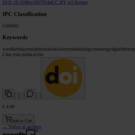
DOI:
10.3390/a19070544
CC BY 4.0 license
IPC Classification
G06
H01
Keywords
wind
farm
layout
optimization
colony
minimizing
cost
energy
algorithms
op
Citar esta publicación
€ 4.00
Add to Cart
←
Volver al archivo