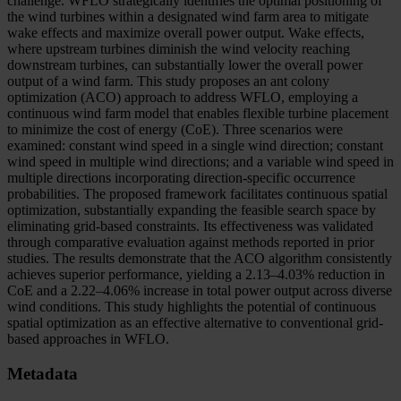
challenge. WFLO strategically identifies the optimal positioning of
the wind turbines within a designated wind farm area to mitigate
wake effects and maximize overall power output. Wake effects,
where upstream turbines diminish the wind velocity reaching
downstream turbines, can substantially lower the overall power
output of a wind farm. This study proposes an ant colony
optimization (ACO) approach to address WFLO, employing a
continuous wind farm model that enables flexible turbine placement
to minimize the cost of energy (CoE). Three scenarios were
examined: constant wind speed in a single wind direction; constant
wind speed in multiple wind directions; and a variable wind speed in
multiple directions incorporating direction-specific occurrence
probabilities. The proposed framework facilitates continuous spatial
optimization, substantially expanding the feasible search space by
eliminating grid-based constraints. Its effectiveness was validated
through comparative evaluation against methods reported in prior
studies. The results demonstrate that the ACO algorithm consistently
achieves superior performance, yielding a 2.13–4.03% reduction in
CoE and a 2.22–4.06% increase in total power output across diverse
wind conditions. This study highlights the potential of continuous
spatial optimization as an effective alternative to conventional grid-
based approaches in WFLO.
Metadata