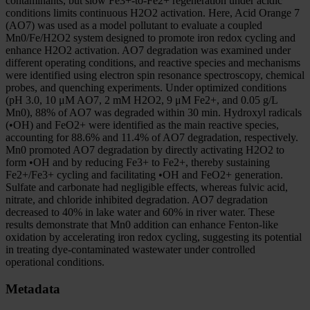
contaminants, but slow Fe3+-to-Fe2+ regeneration under acidic
conditions limits continuous H2O2 activation. Here, Acid Orange 7
(AO7) was used as a model pollutant to evaluate a coupled
Mn0/Fe/H2O2 system designed to promote iron redox cycling and
enhance H2O2 activation. AO7 degradation was examined under
different operating conditions, and reactive species and mechanisms
were identified using electron spin resonance spectroscopy, chemical
probes, and quenching experiments. Under optimized conditions
(pH 3.0, 10 μM AO7, 2 mM H2O2, 9 μM Fe2+, and 0.05 g/L
Mn0), 88% of AO7 was degraded within 30 min. Hydroxyl radicals
(•OH) and FeO2+ were identified as the main reactive species,
accounting for 88.6% and 11.4% of AO7 degradation, respectively.
Mn0 promoted AO7 degradation by directly activating H2O2 to
form •OH and by reducing Fe3+ to Fe2+, thereby sustaining
Fe2+/Fe3+ cycling and facilitating •OH and FeO2+ generation.
Sulfate and carbonate had negligible effects, whereas fulvic acid,
nitrate, and chloride inhibited degradation. AO7 degradation
decreased to 40% in lake water and 60% in river water. These
results demonstrate that Mn0 addition can enhance Fenton-like
oxidation by accelerating iron redox cycling, suggesting its potential
in treating dye-contaminated wastewater under controlled
operational conditions.
Metadata