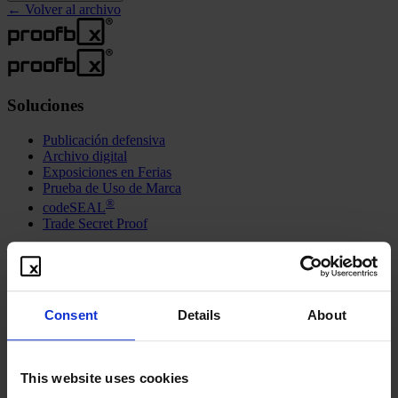
←
Volver al archivo
Soluciones
Publicación defensiva
Archivo digital
Exposiciones en Ferias
Prueba de Uso de Marca
®
codeSEAL
Trade Secret Proof
Recursos
Freebies
Video instructivo
Consent
Details
About
Contacto
Blog
Sindicación
This website uses cookies
Acerca de