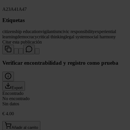
A23
A41
A47
Etiquetas
citizenship education
vigilantism
civic responsibility
experiential
learning
democracy
critical thinking
legal system
social harmony
Citar esta publicación
Verificar encontrabilidad y registro como prueba
Export
Encontrado
No encontrado
Sin datos
€ 4.00
Añadir al carrito