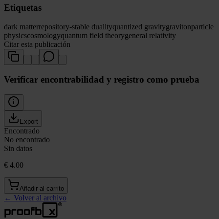
Etiquetas
dark matter
repository-stable duality
quantized gravity
graviton
particle
physics
cosmology
quantum field theory
general relativity
Citar esta publicación
Verificar encontrabilidad y registro como prueba
Export
Encontrado
No encontrado
Sin datos
€ 4.00
Añadir al carrito
←
Volver al archivo