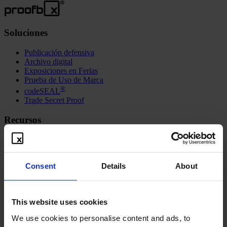
Soluciones
Publicación defensiva
Archivo digital
Exposiciones en Ferias
Prueba de Uso de Marca
®
codeSEAL
Trade Secret Proof
Recursos
Freebies
Video instructivo
Contacto
Consent
Details
About
Blog
Sindicación
Acerca de
This website uses cookies
Visión y misión
We use cookies to personalise content and ads, to
Aspectos técnicos