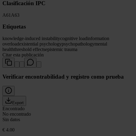
Clasificación IPC
A61
A63
Etiquetas
knowledge-induced instability
cognitive load
information
overload
existential psychology
psychopathology
mental
health
threshold effects
epistemic trauma
Citar esta publicación
Verificar encontrabilidad y registro como prueba
Export
Encontrado
No encontrado
Sin datos
€ 4.00