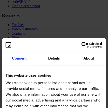
®
codeSEAL
Trade Secret Proof
Recursos
Freebies
Video instructivo
Contacto
Blog
Sindicación
Acerca de
Consent
Details
About
Visión y misión
Aspectos técnicos
FAQ
Precios
This website uses cookies
System-Status
We use cookies to personalise content and ads, to
Redes sociales
provide social media features and to analyse our traffic.
We also share information about your use of our site with
our social media, advertising and analytics partners who
may combine it with other information that you’ve