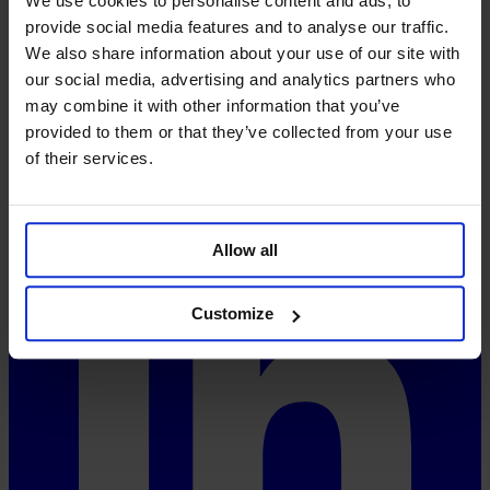
We use cookies to personalise content and ads, to
Visión y misión
provide social media features and to analyse our traffic.
Aspectos técnicos
We also share information about your use of our site with
FAQ
Precios
our social media, advertising and analytics partners who
System-Status
may combine it with other information that you’ve
provided to them or that they’ve collected from your use
Redes sociales
of their services.
Allow all
Customize