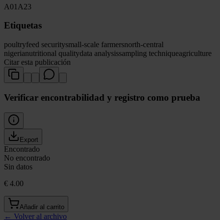
A01
A23
Etiquetas
poultry
feed security
small-scale farmers
north-central
nigeria
nutritional quality
data analysis
sampling technique
agriculture
Citar esta publicación
Verificar encontrabilidad y registro como prueba
Export
Encontrado
No encontrado
Sin datos
€ 4.00
Añadir al carrito
←
Volver al archivo