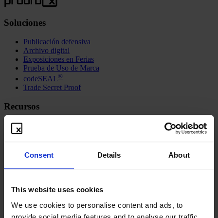
Soluciones
Publicación defensiva
Archivo digital
Exposiciones en Ferias
Prueba de Uso de Marca
®
codeSEAL
Trade Secret Proof
Recursos
Freebies
Video instructivo
Contacto
Blog
Consent
Details
About
Sindicación
Acerca de
This website uses cookies
Visión y misión
We use cookies to personalise content and ads, to
Aspectos técnicos
FAQ
provide social media features and to analyse our traffic.