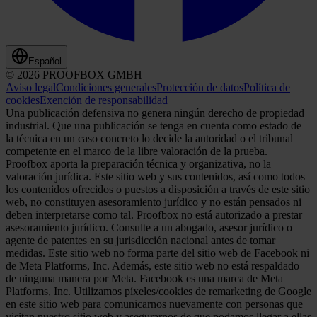
Español
© 2026 PROOFBOX GMBH
Aviso legal
Condiciones generales
Protección de datos
Política de
cookies
Exención de responsabilidad
Una publicación defensiva no genera ningún derecho de propiedad
industrial. Que una publicación se tenga en cuenta como estado de
la técnica en un caso concreto lo decide la autoridad o el tribunal
competente en el marco de la libre valoración de la prueba.
Proofbox aporta la preparación técnica y organizativa, no la
valoración jurídica. Este sitio web y sus contenidos, así como todos
los contenidos ofrecidos o puestos a disposición a través de este sitio
web, no constituyen asesoramiento jurídico y no están pensados ni
deben interpretarse como tal. Proofbox no está autorizado a prestar
asesoramiento jurídico. Consulte a un abogado, asesor jurídico o
agente de patentes en su jurisdicción nacional antes de tomar
medidas. Este sitio web no forma parte del sitio web de Facebook ni
de Meta Platforms, Inc. Además, este sitio web no está respaldado
de ninguna manera por Meta. Facebook es una marca de Meta
Platforms, Inc. Utilizamos píxeles/cookies de remarketing de Google
en este sitio web para comunicarnos nuevamente con personas que
visitan nuestro sitio web y asegurarnos de que podamos llegar a ellas