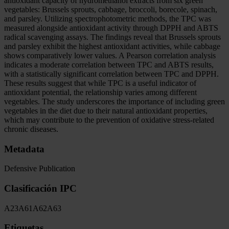
antioxidant capacity of hydromethanol extracts from six green
vegetables: Brussels sprouts, cabbage, broccoli, borecole, spinach,
and parsley. Utilizing spectrophotometric methods, the TPC was
measured alongside antioxidant activity through DPPH and ABTS
radical scavenging assays. The findings reveal that Brussels sprouts
and parsley exhibit the highest antioxidant activities, while cabbage
shows comparatively lower values. A Pearson correlation analysis
indicates a moderate correlation between TPC and ABTS results,
with a statistically significant correlation between TPC and DPPH.
These results suggest that while TPC is a useful indicator of
antioxidant potential, the relationship varies among different
vegetables. The study underscores the importance of including green
vegetables in the diet due to their natural antioxidant properties,
which may contribute to the prevention of oxidative stress-related
chronic diseases.
Metadata
Defensive Publication
Clasificación IPC
A23
A61
A62
A63
Etiquetas