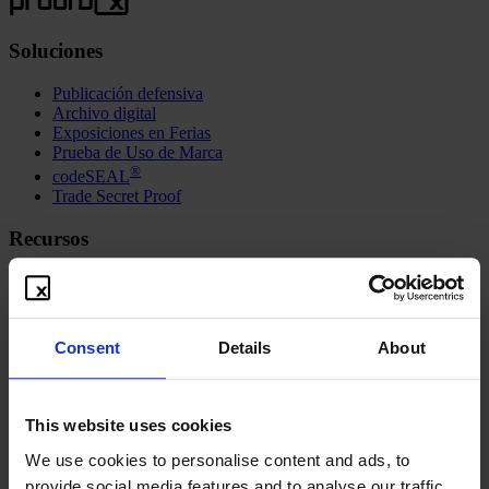
Soluciones
Publicación defensiva
Archivo digital
Exposiciones en Ferias
Prueba de Uso de Marca
®
codeSEAL
Trade Secret Proof
Recursos
Freebies
Video instructivo
Contacto
Blog
Consent
Details
About
Sindicación
Acerca de
This website uses cookies
Visión y misión
We use cookies to personalise content and ads, to
Aspectos técnicos
FAQ
provide social media features and to analyse our traffic.