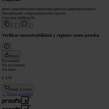
green vegetables
antioxidants
total phenolics
dpph
abts
oxidative
stress
phenolic compounds
reactive species
Citar esta publicación
Verificar encontrabilidad y registro como prueba
Export
Encontrado
No encontrado
Sin datos
€ 4.00
Añadir al carrito
←
Volver al archivo