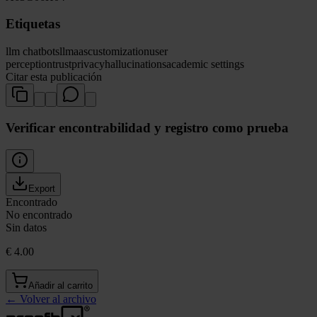
Etiquetas
llm chatbots
llmaas
customization
user
perception
trust
privacy
hallucinations
academic settings
Citar esta publicación
Verificar encontrabilidad y registro como prueba
Export
Encontrado
No encontrado
Sin datos
€ 4.00
Añadir al carrito
←
Volver al archivo