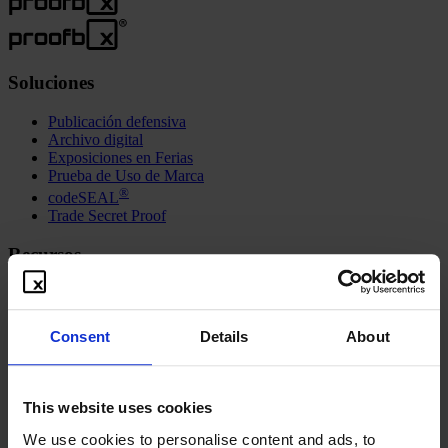
Soluciones
Publicación defensiva
Archivo digital
Exposiciones en Ferias
Prueba de Uso de Marca
®
codeSEAL
Trade Secret Proof
Recursos
Freebies
Video instructivo
Contacto
Consent
Details
About
Blog
Sindicación
Acerca de
This website uses cookies
We use cookies to personalise content and ads, to
Visión y misión