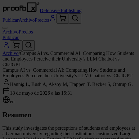
Defensive Publishing
Publicar
Archivo
Precios
Archivo
Precios
Publicar
Archivo
/
Campus AI vs. Commercial AI: Comparing How Students
and Employees Perceive their University’s LLM Chatbot vs.
ChatGPT
Campus AI vs. Commercial AI: Comparing How Students and
Employees Perceive their University’s LLM Chatbot vs. ChatGPT
Hannig L, Bush A, Aksoy M, Trappen T, Becker S, Ontrup G.
18 de mayo de 2026 a las 15:31
en
Resumen
This study investigates the perceptions of students and employees at
a German university regarding their institution's customized Large