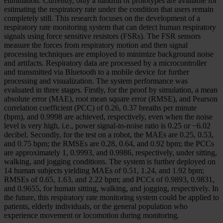
elimination. Currently, only a handful of prototypes are available for
estimating the respiratory rate under the condition that users remain
completely still. This research focuses on the development of a
respiratory rate monitoring system that can detect human respiratory
signals using force sensitive resistors (FSRs). The FSR sensors
measure the forces from respiratory motion and then signal
processing techniques are employed to minimize background noise
and artifacts. Respiratory data are processed by a microcontroller
and transmitted via Bluetooth to a mobile device for further
processing and visualization. The system performance was
evaluated in three stages. Firstly, for the proof by simulation, a mean
absolute error (MAE), root mean square error (RMSE), and Pearson
correlation coefficient (PCC) of 0.26, 0.37 breaths per minute
(bpm), and 0.9998 are achieved, respectively, even when the noise
level is very high, i.e., power signal-to-noise ratio is 0.25 or −6.02
decibel. Secondly, for the test on a robot, the MAEs are 0.25, 0.53,
and 0.75 bpm; the RMSEs are 0.28, 0.64, and 0.92 bpm; the PCCs
are approximately 1, 0.9993, and 0.9986, respectively, under sitting,
walking, and jogging conditions. The system is further deployed on
14 human subjects yielding MAEs of 0.51, 1.24, and 1.92 bpm;
RMSEs of 0.65, 1.63, and 2.22 bpm; and PCCs of 0.9893, 0.9831,
and 0.9655, for human sitting, walking, and jogging, respectively. In
the future, this respiratory rate monitoring system could be applied to
patients, elderly individuals, or the general population who
experience movement or locomotion during monitoring.