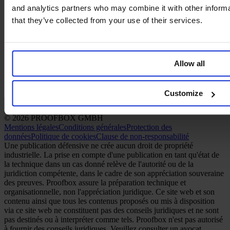
and analytics partners who may combine it with other informa
that they’ve collected from your use of their services.
Allow all
Customize
Français
© 2026 PROOFBOX GMBH
Mentions légales
Conditions générales
Protection des
données
Politique de cookies
Clause de non-responsabilité
Une publication défensive ne crée aucun droit de propriété
industrielle. La prise en compte d'une publication en tant qu'état de
la technique dans un cas donné relève de l'autorité ou de la
juridiction compétente, dans le cadre de son appréciation souveraine
des preuves. Proofbox assure la préparation technique et
organisationnelle, non l'appréciation juridique. Ce site web et son
contenu ainsi que tous les contenus proposés ou mis à disposition
via ce site web ne constituent pas des conseils juridiques et ne sont
pas destinés ou à interpréter comme tels. Proofbox n'est pas autorisé
à fournir des conseils juridiques. Veuillez consulter un avocat,