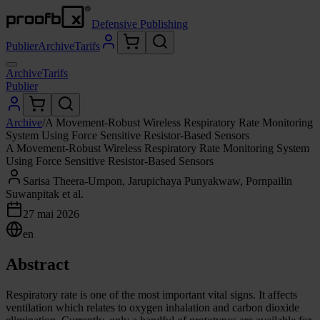
Defensive Publishing
Publier
Archive
Tarifs
Archive
Tarifs
Publier
Archive
/
A Movement-Robust Wireless Respiratory Rate Monitoring
System Using Force Sensitive Resistor-Based Sensors
A Movement-Robust Wireless Respiratory Rate Monitoring System
Using Force Sensitive Resistor-Based Sensors
Sarisa Theera-Umpon, Jarupichaya Punyakwaw, Pornpailin
Suwanpitak et al.
27 mai 2026
en
Abstract
Respiratory rate is one of the most important vital signs. It affects
ventilation which relates to oxygen inhalation and carbon dioxide