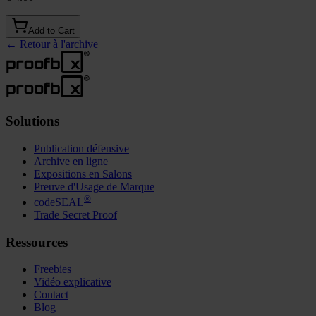
Add to Cart
←
Retour à l'archive
Solutions
Publication défensive
Archive en ligne
Expositions en Salons
Preuve d'Usage de Marque
®
codeSEAL
Trade Secret Proof
Ressources
Freebies
Vidéo explicative
Contact
Blog