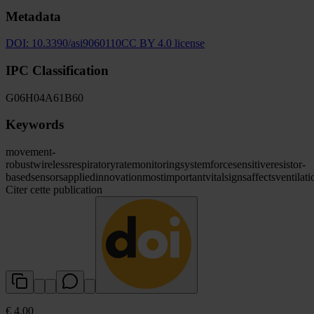
Metadata
DOI:
10.3390/asi9060110
CC BY 4.0 license
IPC Classification
G06
H04
A61
B60
Keywords
movement-
robust
wireless
respiratory
rate
monitoring
system
force
sensitive
resistor-
based
sensors
applied
innovation
most
important
vital
signs
affects
ventilati
Citer cette publication
€ 4.00