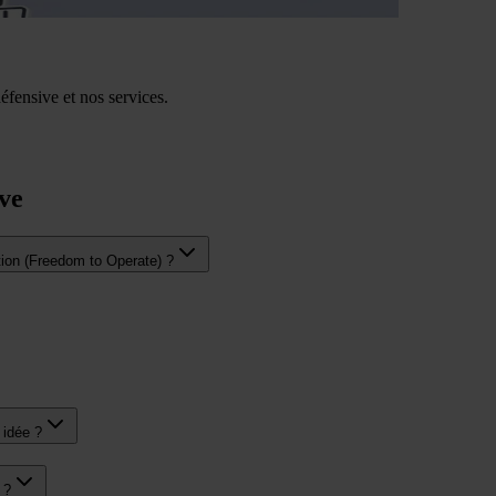
éfensive et nos services.
ive
tion (Freedom to Operate) ?
 idée ?
 ?