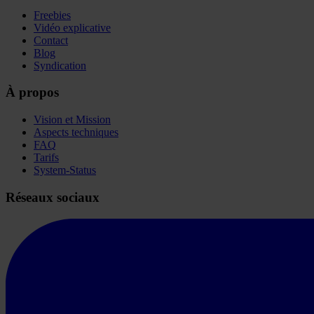
Freebies
Vidéo explicative
Contact
Blog
Syndication
À propos
Vision et Mission
Aspects techniques
FAQ
Tarifs
System-Status
Réseaux sociaux