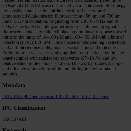
needed. Herein, a ratiometric fluorescent nanosensor based on N-
CDs@UiO-66-NH2 was constructed via a facile assembly strategy
for sensitive and selective nitrite detection. The composite
demonstrated dual-emission fluorescence at 456 nm and 730 nm
under 365 nm excitation, originating from UiO-66-NH2 and N-
CDs, respectively, enabling an intrinsic self-referencing signal. The
fluorescence intensity ratio exhibited a good linear response toward
nitrite in the range of 10–100 μM and 100–450 μM with a limit of
detection (LOD) 1.76 μM. The nanosensor showed high selectivity
and anti-interference ability against various ions and molecules.
Furthermore, it was successfully applied to nitrite detection in lake
water samples with satisfactory recoveries (97–101%) and low
relative standard deviations (<1.8%). This work provides a simple
and effective approach for nitrite monitoring in environmental
samples.
Metadata
DOI:
10.3390/chemosensors14070156
CC BY 4.0 license
IPC Classification
G06
C07
A01
Keywords