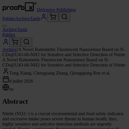
Defensive Publishing
Publier
Archive
Tarifs
Archive
Tarifs
Publier
Archive
/
A Novel Ratiometric Fluorescent Nanosensor Based on N-
CDs@UiO-66-NH2 for Sensitive and Selective Detection of Nitrite
A Novel Ratiometric Fluorescent Nanosensor Based on N-
CDs@UiO-66-NH2 for Sensitive and Selective Detection of Nitrite
Tong Xiang, Chongyang Zhang, Qiongqiong Ren et al.
8 juillet 2026
en
Abstract
Nitrite (NO2−) is a crucial environmental and food safety indicator,
and excessive intake poses severe threats to human health; thus,
highly sensitive and selective detection methods are urgently