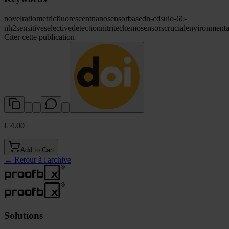
novel
ratiometric
fluorescent
nanosensor
based
n-cds
uio-66-
nh2
sensitive
selective
detection
nitrite
chemosensors
crucial
environmenta
Citer cette publication
€ 4.00
Add to Cart
←
Retour à l'archive
Solutions