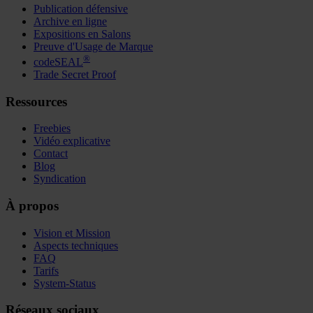
Publication défensive
Archive en ligne
Expositions en Salons
Preuve d'Usage de Marque
®
codeSEAL
Trade Secret Proof
Ressources
Freebies
Vidéo explicative
Contact
Blog
Syndication
À propos
Vision et Mission
Aspects techniques
FAQ
Tarifs
System-Status
Réseaux sociaux