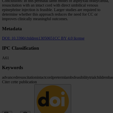
Conclusions: In this perinatal lamb model of asphyxial bradycardia,
resuscitation with an intact cord with direct umbilical venous
epinephrine injection is feasible. Larger studies are required to
determine whether this approach reduces the need for CC or
improves clinically meaningful outcomes.
Metadata
DOI:
10.3390/children13050651
CC BY 4.0 license
IPC Classification
A61
Keywords
advanced
resuscitation
intact
cord
preterm
lambs
feasibility
trial
children
ba
Citer cette publication