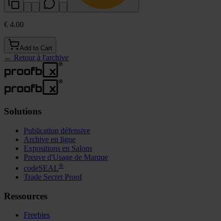
€ 4.00
Add to Cart
←
Retour à l'archive
Solutions
Publication défensive
Archive en ligne
Expositions en Salons
Preuve d'Usage de Marque
®
codeSEAL
Trade Secret Proof
Ressources
Freebies