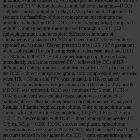
umbilical venous catheter (UVC) epinephrine. Resuscitation with an
intact cord (PPV during delayed umbilical cord clamping—DCC)
stabilizes cardiac output but delays UVC placement. Objective: To
evaluate the feasibility of direct epinephrine injection into the
umbilical vein during DCC (DCC + direct-epinephrine) compared
with ICC and epinephrine administered through a UVC (ICC +
cath-epinephrine), and to explore differences in return of
spontaneous circulation (ROSC) and need for CCs between these
approaches. Methods: Eleven preterm lambs (125–127 d gestation)
were asphyxiated by cord compression to decrease heart rate (HR)
to <30/min. In the ICC + cath-epinephrine group, the cord was
immediately cut, lambs received PPV followed by CCs if HR <
60/min, and epinephrine was administered after UVC placement. In
the DCC + direct-epinephrine group, cord compression was released
when HR < 30/min and PPV was initiated. If HR remained
<60/min, epinephrine was injected into the UV using a 25G needle.
If ROSC was achieved, DCC was continued for 2 min. If HR <
100/min, the cord was cut and resuscitation was continued as
outlined above. Plasma epinephrine concentrations were analyzed.
Results: All lambs required epinephrine. Time to epinephrine was
shorter with DCC + direct-epinephrine, 1.0 (0.7, 1.6) vs. 3.7 min
(3.2, 5.2). Fewer lambs with DCC + direct-epinephrine needed CC
(2/6 vs. 5/5, p = 0.06). ROSC success and plasma epinephrine
concentrations were similar. Post-ROSC, heart rates and mean blood
pressures tended to be higher in the ICC + cath-epinephrine group.