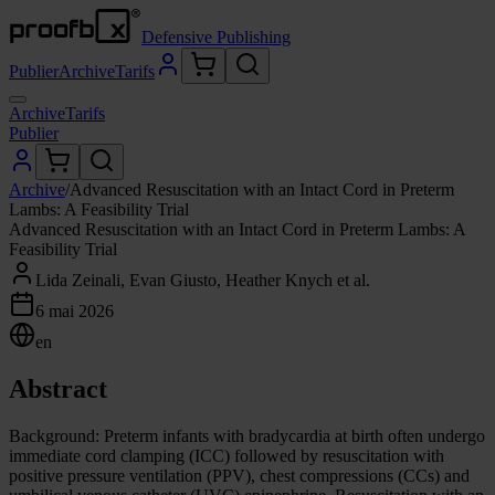
Defensive Publishing
Publier
Archive
Tarifs
Archive
Tarifs
Publier
Archive
/
Advanced Resuscitation with an Intact Cord in Preterm
Lambs: A Feasibility Trial
Advanced Resuscitation with an Intact Cord in Preterm Lambs: A
Feasibility Trial
Lida Zeinali, Evan Giusto, Heather Knych et al.
6 mai 2026
en
Abstract
Background: Preterm infants with bradycardia at birth often undergo
immediate cord clamping (ICC) followed by resuscitation with
positive pressure ventilation (PPV), chest compressions (CCs) and