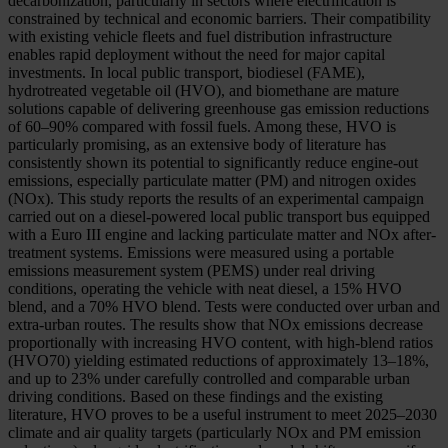
decarbonization, particularly in sectors where electrification is
constrained by technical and economic barriers. Their compatibility
with existing vehicle fleets and fuel distribution infrastructure
enables rapid deployment without the need for major capital
investments. In local public transport, biodiesel (FAME),
hydrotreated vegetable oil (HVO), and biomethane are mature
solutions capable of delivering greenhouse gas emission reductions
of 60–90% compared with fossil fuels. Among these, HVO is
particularly promising, as an extensive body of literature has
consistently shown its potential to significantly reduce engine-out
emissions, especially particulate matter (PM) and nitrogen oxides
(NOx). This study reports the results of an experimental campaign
carried out on a diesel-powered local public transport bus equipped
with a Euro III engine and lacking particulate matter and NOx after-
treatment systems. Emissions were measured using a portable
emissions measurement system (PEMS) under real driving
conditions, operating the vehicle with neat diesel, a 15% HVO
blend, and a 70% HVO blend. Tests were conducted over urban and
extra-urban routes. The results show that NOx emissions decrease
proportionally with increasing HVO content, with high-blend ratios
(HVO70) yielding estimated reductions of approximately 13–18%,
and up to 23% under carefully controlled and comparable urban
driving conditions. Based on these findings and the existing
literature, HVO proves to be a useful instrument to meet 2025–2030
climate and air quality targets (particularly NOx and PM emission