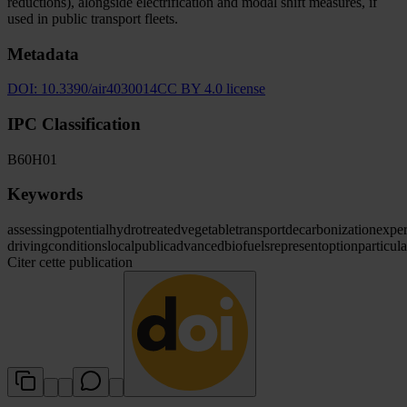
reductions), alongside electrification and modal shift measures, if
used in public transport fleets.
Metadata
DOI:
10.3390/air4030014
CC BY 4.0 license
IPC Classification
B60
H01
Keywords
assessing
potential
hydrotreated
vegetable
transport
decarbonization
exper
driving
conditions
local
public
advanced
biofuels
represent
option
particula
Citer cette publication