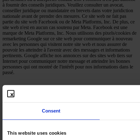
à fournir des conseils juridiques. Veuillez consulter un avocat,
conseiller juridique ou mandataire en brevets dans votre juridiction
nationale avant de prendre des mesures. Ce site web ne fait pas
partie du site web Facebook ou de Meta Platforms, Inc. De plus, ce
site web n'est en aucun cas soutenu par Meta. Facebook est une
marque de Meta Platforms, Inc. Nous utilisons des pixels/cookies de
remarketing Google sur ce site web pour communiquer à nouveau
avec les personnes qui visitent notre site web et nous assurer de
pouvoir les atteindre à l'avenir avec des messages et informations
pertinents. Google affiche nos annonces sur des sites web tiers sur
Internet pour communiquer notre message et atteindre les bonnes
personnes qui ont montré de l'intérêt pour nos informations dans le
passé.
Consent
This website uses cookies