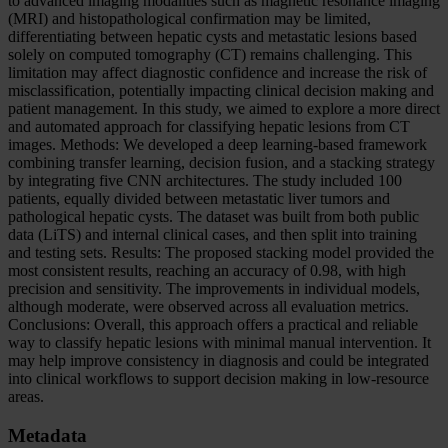
to advanced imaging modalities such as magnetic resonance imaging
(MRI) and histopathological confirmation may be limited,
differentiating between hepatic cysts and metastatic lesions based
solely on computed tomography (CT) remains challenging. This
limitation may affect diagnostic confidence and increase the risk of
misclassification, potentially impacting clinical decision making and
patient management. In this study, we aimed to explore a more direct
and automated approach for classifying hepatic lesions from CT
images. Methods: We developed a deep learning-based framework
combining transfer learning, decision fusion, and a stacking strategy
by integrating five CNN architectures. The study included 100
patients, equally divided between metastatic liver tumors and
pathological hepatic cysts. The dataset was built from both public
data (LiTS) and internal clinical cases, and then split into training
and testing sets. Results: The proposed stacking model provided the
most consistent results, reaching an accuracy of 0.98, with high
precision and sensitivity. The improvements in individual models,
although moderate, were observed across all evaluation metrics.
Conclusions: Overall, this approach offers a practical and reliable
way to classify hepatic lesions with minimal manual intervention. It
may help improve consistency in diagnosis and could be integrated
into clinical workflows to support decision making in low-resource
areas.
Metadata