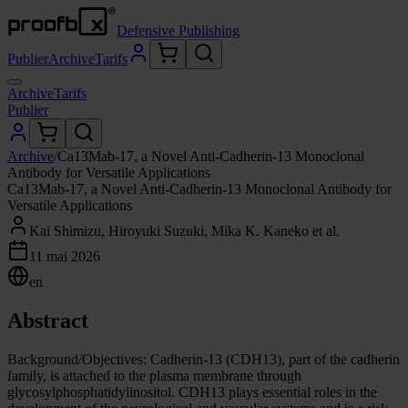
Defensive Publishing
Publier
Archive
Tarifs
Archive
Tarifs
Publier
Archive
/
Ca13Mab-17, a Novel Anti-Cadherin-13 Monoclonal
Antibody for Versatile Applications
Ca13Mab-17, a Novel Anti-Cadherin-13 Monoclonal Antibody for
Versatile Applications
Kai Shimizu, Hiroyuki Suzuki, Mika K. Kaneko et al.
11 mai 2026
en
Abstract
Background/Objectives: Cadherin-13 (CDH13), part of the cadherin
family, is attached to the plasma membrane through
glycosylphosphatidylinositol. CDH13 plays essential roles in the