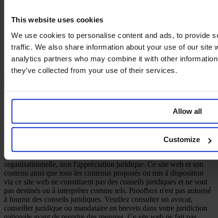
This website uses cookies
We use cookies to personalise content and ads, to provide s
traffic. We also share information about your use of our site 
analytics partners who may combine it with other information 
they’ve collected from your use of their services.
Français
© 2026 PROOFBOX GMBH
Mentions légales
Conditions générales
Protection des
Allow all
données
Politique de cookies
Clause de non-responsabilité
Une publication défensive ne crée aucun droit de propriété
industrielle. La prise en compte d'une publication en tant qu'état de
la technique dans un cas donné relève de l'autorité ou de la
Customize
juridiction compétente, dans le cadre de son appréciation souveraine
des preuves. Proofbox assure la préparation technique et
organisationnelle, non l'appréciation juridique. Ce site web et son
contenu ainsi que tous les contenus proposés ou mis à disposition
via ce site web ne constituent pas des conseils juridiques et ne sont
pas destinés ou à interpréter comme tels. Proofbox n'est pas autorisé
à fournir des conseils juridiques. Veuillez consulter un avocat,
conseiller juridique ou mandataire en brevets dans votre juridiction
nationale avant de prendre des mesures. Ce site web ne fait pas