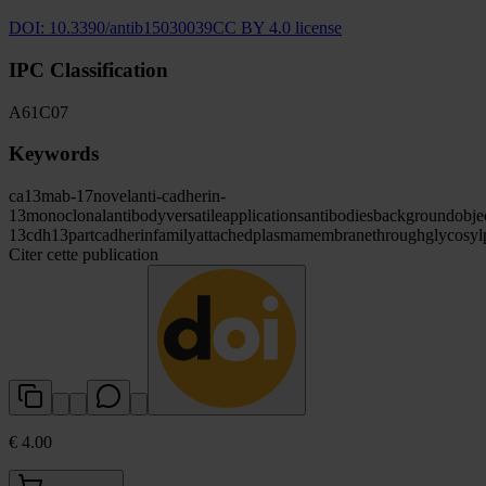
DOI:
10.3390/antib15030039
CC BY 4.0 license
IPC Classification
A61
C07
Keywords
ca13mab-17
novel
anti-cadherin-
13
monoclonal
antibody
versatile
applications
antibodies
background
obje
13
cdh13
part
cadherin
family
attached
plasma
membrane
through
glycosyl
Citer cette publication
€ 4.00