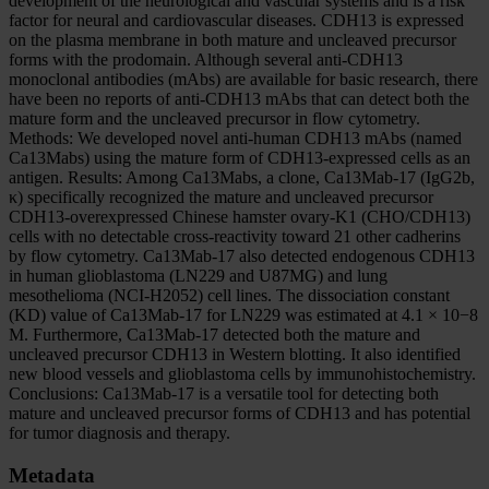
development of the neurological and vascular systems and is a risk
factor for neural and cardiovascular diseases. CDH13 is expressed
on the plasma membrane in both mature and uncleaved precursor
forms with the prodomain. Although several anti-CDH13
monoclonal antibodies (mAbs) are available for basic research, there
have been no reports of anti-CDH13 mAbs that can detect both the
mature form and the uncleaved precursor in flow cytometry.
Methods: We developed novel anti-human CDH13 mAbs (named
Ca13Mabs) using the mature form of CDH13-expressed cells as an
antigen. Results: Among Ca13Mabs, a clone, Ca13Mab-17 (IgG2b,
κ) specifically recognized the mature and uncleaved precursor
CDH13-overexpressed Chinese hamster ovary-K1 (CHO/CDH13)
cells with no detectable cross-reactivity toward 21 other cadherins
by flow cytometry. Ca13Mab-17 also detected endogenous CDH13
in human glioblastoma (LN229 and U87MG) and lung
mesothelioma (NCI-H2052) cell lines. The dissociation constant
(KD) value of Ca13Mab-17 for LN229 was estimated at 4.1 × 10−8
M. Furthermore, Ca13Mab-17 detected both the mature and
uncleaved precursor CDH13 in Western blotting. It also identified
new blood vessels and glioblastoma cells by immunohistochemistry.
Conclusions: Ca13Mab-17 is a versatile tool for detecting both
mature and uncleaved precursor forms of CDH13 and has potential
for tumor diagnosis and therapy.
Metadata