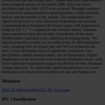
in pubescent oak and Aleppo pine. Climate data from representative
meteorological stations for the period 1980–2022 and crown
defoliation data for 2000–2023 were analysed. Drought conditions
were assessed using potential evapotranspiration, rainfall anomaly
indices, and the number of dry months. The results indicated a
significant increase in mean annual air temperature and potential
evapotranspiration throughout the Istrian region, with temperatures
rising by 0.8–1.2 °C compared to the reference period. Southern
Istria experienced three dry months, characteristic of the steno-
Mediterranean vegetation zone, indicating increasing aridity. The
highest proportion of trees was recorded in the 26–60% defoliation
class, including 54% of Aleppo pine and 59% of pubescent oak
trees. Crown defoliation showed significant correlations with
precipitation, rainfall anomaly index, and air temperature. Higher
temperatures were associated with moderate defoliation levels, while
lower minimum temperatures negatively affected severely defoliated
Aleppo pine trees. No statistically significant differences in crown
defoliation were found between pubescent oak and Aleppo pine.
Metadata
DOI:
10.3390/cli14060115
CC BY 4.0 license
IPC Classification