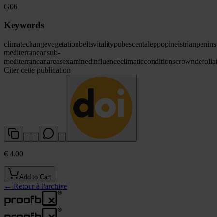
G06
Keywords
climate
change
vegetation
belts
vitality
pubescent
aleppo
pine
istrian
penins
mediterranean
sub-
mediterranean
areas
examined
influence
climatic
conditions
crown
defolia
Citer cette publication
€ 4.00
Add to Cart
←
Retour à l'archive