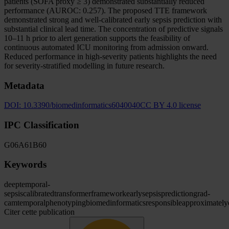
patients (SOFA proxy ≥ 3) demonstrated substantially reduced
performance (AUROC: 0.257). The proposed TTE framework
demonstrated strong and well-calibrated early sepsis prediction with
substantial clinical lead time. The concentration of predictive signals
10–11 h prior to alert generation supports the feasibility of
continuous automated ICU monitoring from admission onward.
Reduced performance in high-severity patients highlights the need
for severity-stratified modelling in future research.
Metadata
DOI:
10.3390/biomedinformatics6040040
CC BY 4.0 license
IPC Classification
G06
A61
B60
Keywords
deeptemporal-
sepsis
calibrated
transformer
framework
early
sepsis
prediction
grad-
cam
temporal
phenotyping
biomedinformatics
responsible
approximately
Citer cette publication