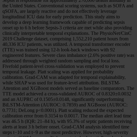
Sepsis is responsible for approximately 270,000 deaths annually in
the United States. Conventional scoring systems, such as SOFA and
qSOFA, are largely reactive and do not effectively leverage
longitudinal ICU data for early prediction. This study aims to
develop a deep learning framework capable of predicting sepsis
onset up to 6 h before Sepsis-3 criteria are met while also providing
clinically interpretable temporal explanations. The PhysioNet/CinC
2019 Challenge dataset, comprising 1,552,210 patient hours from
40,336 ICU patients, was utilized. A temporal transformer encoder
(TTE) was trained using 12-h look-back windows with 92
engineered features. Severe class imbalance (2.6% positive rate) was
addressed through weighted random sampling and focal loss.
Fivefold patient-level cross-validation was employed to prevent
temporal leakage. Platt scaling was applied for probability
calibration. Grad-CAM was adapted for temporal explainability,
while SHAP was used for feature-level attribution. BiLSTM-
Attention and XGBoost models served as baseline comparators. The
TTE model achieved a cross-validated AUROC of 0.8320±0.0032
and an AUPRC of 0.1505±0.0148, significantly outperforming
BiLSTM-Attention (AUROC: 0.7859) and XGBoost (AUROC:
0.7731; DeLong p<0.0001). Platt scaling reduced the expected
calibration error from 0.3154 to 0.0017. The median alert lead time
was 46.5 h (IQR: 21–84 h), with 95.3% of septic patients receiving
alerts at least 3 h before onset. Grad-CAM analysis identified time
steps t−10 and t−9 as the most predictive. However, high-severity