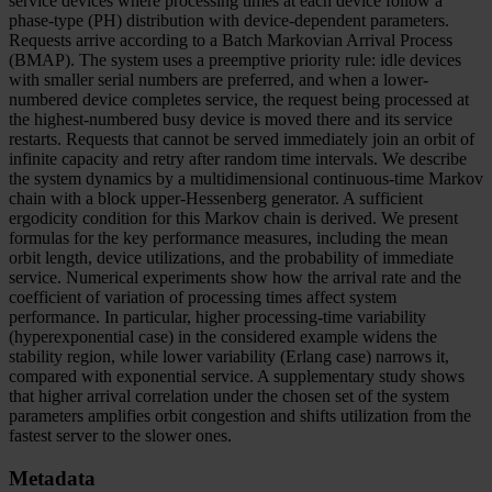
service devices where processing times at each device follow a
phase-type (PH) distribution with device-dependent parameters.
Requests arrive according to a Batch Markovian Arrival Process
(BMAP). The system uses a preemptive priority rule: idle devices
with smaller serial numbers are preferred, and when a lower-
numbered device completes service, the request being processed at
the highest-numbered busy device is moved there and its service
restarts. Requests that cannot be served immediately join an orbit of
infinite capacity and retry after random time intervals. We describe
the system dynamics by a multidimensional continuous-time Markov
chain with a block upper-Hessenberg generator. A sufficient
ergodicity condition for this Markov chain is derived. We present
formulas for the key performance measures, including the mean
orbit length, device utilizations, and the probability of immediate
service. Numerical experiments show how the arrival rate and the
coefficient of variation of processing times affect system
performance. In particular, higher processing-time variability
(hyperexponential case) in the considered example widens the
stability region, while lower variability (Erlang case) narrows it,
compared with exponential service. A supplementary study shows
that higher arrival correlation under the chosen set of the system
parameters amplifies orbit congestion and shifts utilization from the
fastest server to the slower ones.
Metadata