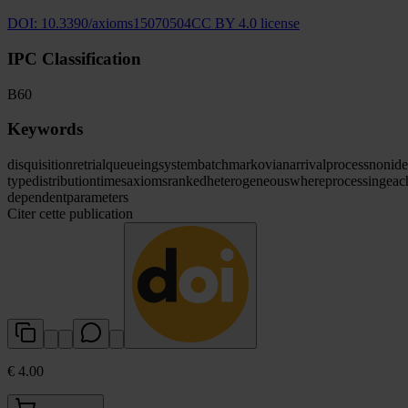
DOI:
10.3390/axioms15070504
CC BY 4.0 license
IPC Classification
B60
Keywords
disquisition
retrial
queueing
system
batch
markovian
arrival
process
nonide
type
distribution
times
axioms
ranked
heterogeneous
where
processing
eac
dependent
parameters
Citer cette publication
€ 4.00